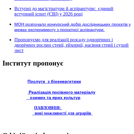
Вступні до магістратури й аспірантури: єдиний
вступний іспит (ЄВІ) у 2026 році
МОН розпочало конкурсний добір дослідницьких проєктів у
межах експерименту з проєктної аспірантури.
Пропонуємо для реалізації розсаду однорічних і
дворічних рослин стевії, ейхорнії, насіння стевії і сухий
лист
Інститут пропонує
Послуги з біоенергетики
Реалізація посівного матеріалу
озимих та ярих культур
ПАВЛОВНІЯ:
нові можливості для аграріїв