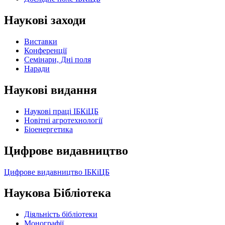
Наукові заходи
Виставки
Конференції
Семінари, Дні поля
Наради
Наукові видання
Наукові праці ІБКіЦБ
Новітні агротехнології
Бiоенергетика
Цифрове видавництво
Цифрове видавництво ІБКіЦБ
Наукова Бібліотека
Діяльність бібліотеки
Монографії