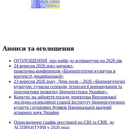
Анонси та оголошення
ОГОЛОШЕННЯ про набір до аспірантури на 2026 рік
24 вересня 2026 рок
науково-
у
практична конференція «Біоенергетичні культури в
контексті декарбонізації»
23 вересня 2026 року
День поля – 2026 «Біоенергетичні
культури: сучасна селекція, технології вирощування та
перспективи розвитку біоенергетики України».
Конкурс на зайняття посади директора Верхняцької
дослідно-селекційної станції Інституту біоенергетичних
культур і цукрових буряків Національної академії
аграрних наук України
Оприлюднено графік реєстрації на ЄВІ та ЄВВ до
АСПІРАНТУРИ у 2026 році