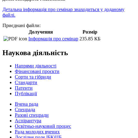
Детальна інформація про семінар знаходиться у доданому
файлі.
Приєднані файли:
Долучення
Розмір
Інформація про семінар
235.85 КБ
Наукова діяльність
Напрями діяльності
Фінансовані проєкти
Сорти та гібриди
Стандарти
Патенти
Публікації
Вчена рада
Спецрада
Разові спецради
Аспірантура
Освітньо-науковий процес
Рада молодих вчених
Дослідне поле ІБКіЦБ