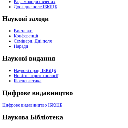
Рада молодих вчених
Дослідне поле ІБКіЦБ
Наукові заходи
Виставки
Конференції
Семінари, Дні поля
Наради
Наукові видання
Наукові праці ІБКіЦБ
Новітні агротехнології
Бiоенергетика
Цифрове видавництво
Цифрове видавництво ІБКіЦБ
Наукова Бібліотека