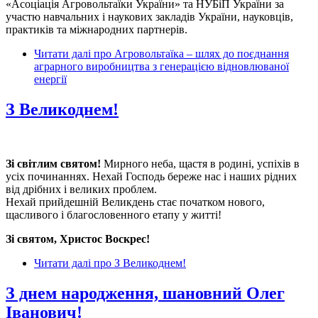
«Асоціація Агровольтаїки України» та НУБіП України за
участю навчальних і наукових закладів України, науковців,
практиків та міжнародних партнерів.
Читати далі
про Агровольтаїка – шлях до поєднання
аграрного виробництва з генерацією відновлюваної
енергії
З Великоднем!
Зі світлим святом!
Мирного неба, щастя в родині, успіхів в
усіх починаннях. Нехай Господь береже нас і наших рідних
від дрібних і великих проблем.
Нехай прийдешній Великдень стає початком нового,
щасливого і благословенного етапу у житті!
Зі святом, Христос Воскрес!
Читати далі
про З Великоднем!
З днем народження, шановний Олег
Іванович!