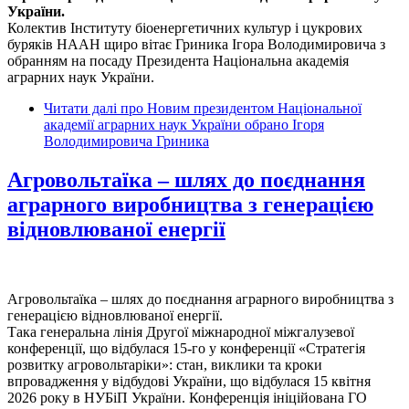
України.
Колектив Інституту біоенергетичних культур і цукрових
буряків НААН щиро вітає Гриника Ігора Володимировича з
обранням на посаду Президента Національна академія
аграрних наук України.
Читати далі
про Новим президентом Національної
академії аграрних наук України обрано Ігоря
Володимировича Гриника
Агровольтаїка – шлях до поєднання
аграрного виробництва з генерацією
відновлюваної енергії
Агровольтаїка – шлях до поєднання аграрного виробництва з
генерацією відновлюваної енергії.
Така генеральна лінія Другої міжнародної міжгалузевої
конференції, що відбулася 15-го у конференції «Стратегія
розвитку агровольтаріки»: стан, виклики та кроки
впровадження у відбудові України, що відбулася 15 квітня
2026 року в НУБіП України. Конференція ініційована ГО