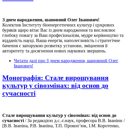
З днем народження, шановний Олег Іванович!
Колектив Інституту біоенергетичних культур і цукрових
буряків щиро вітає Вас із днем народження та висловлює
глибоку повагу за Ваш професіоналізм, мудре керівництво та
відданість науці. Ваша енергія, наполегливість і стратегічне
бачення є запорукою розвитку установи, зміцнення її
авторитету та досягнення нових наукових звершень.
Читати далі
про З днем народження, шановний Олег
Іванович!
Монографія: Стале вирощування
культур у сівозмінах: від основ до
сучасності
Стале вирощування культур у сівозмінах: від основ до
сучасності
/ За редакцією д.с.-г.наук, професора В.В. Іваніни /
[В.В. Іваніна, Р.В. Іваніна, Т.П. Прокоп’юк, І.М. Коротенко,