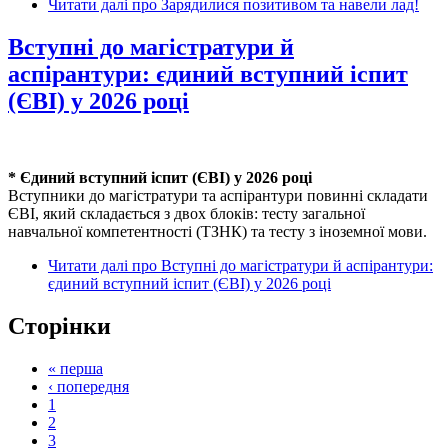
Читати далі
про Зарядилися позитивом та навели лад!
Вступні до магістратури й
аспірантури: єдиний вступний іспит
(ЄВІ) у 2026 році
* Єдиний вступний іспит (ЄВІ) у 2026 році
Вступники до магістратури та аспірантури повинні складати
ЄВІ, який складається з двох блоків: тесту загальної
навчальної компетентності (ТЗНК) та тесту з іноземної мови.
Читати далі
про Вступні до магістратури й аспірантури:
єдиний вступний іспит (ЄВІ) у 2026 році
Сторінки
« перша
‹ попередня
1
2
3