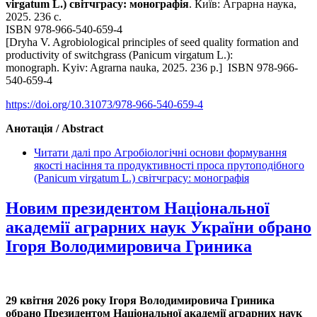
virgatum L.) світчграсу: монографія
. Київ: Аграрна наука,
2025. 236 с.
ISBN 978-966-540-659-4
[Dryha V. Agrobiolo­gical principles of seed quality formation and
productivity of switchgrass (Panicum virgatum L.):
monograph. Kyiv: Agrarna nauka, 2025. 236 р.] ISBN 978-966-
540-659-4
https://doi.org/10.31073/978-966-540-659-4
Анотація / Abstract
Читати далі
про Агробіологічні основи формування
якості насіння та продуктивності проса прутоподібного
(Panicum virgatum L.) світчграсу: монографія
Новим президентом Національної
академії аграрних наук України обрано
Ігоря Володимировича Гриника
29 квітня 2026 року Ігоря Володимировича Гриника
обрано Президентом Національної академії аграрних наук