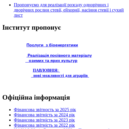
Пропонуємо для реалізації розсаду однорічних і
дворічних рослин стевії, ейхорнії, насіння стевії і сухий
лист
Інститут пропонує
Послуги з біоенергетики
Реалізація посівного матеріалу
озимих та ярих культур
ПАВЛОВНІЯ:
нові можливості для аграріїв
Офіційна інформація
Фінансова звітность за 2025 рік
Фінансова звітність за 2024 рік
Фінансова звітність за 2023 рік
Фінансова звітність за 2022 рік