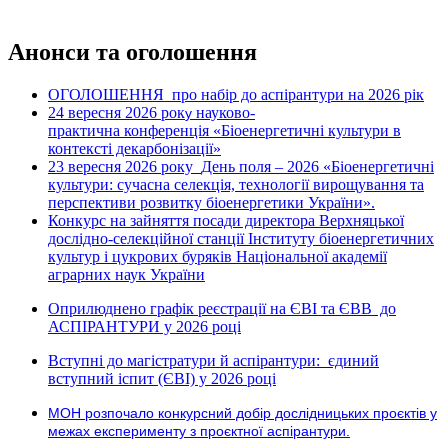
Анонси та оголошення
ОГОЛОШЕННЯ про набір до аспірантури на 2026 рік
24 вересня 2026 рок
науково-
у
практична конференція «Біоенергетичні культури в
контексті декарбонізації»
23 вересня 2026 року
День поля – 2026 «Біоенергетичні
культури: сучасна селекція, технології вирощування та
перспективи розвитку біоенергетики України».
Конкурс на зайняття посади директора Верхняцької
дослідно-селекційної станції Інституту біоенергетичних
культур і цукрових буряків Національної академії
аграрних наук України
Оприлюднено графік реєстрації на ЄВІ та ЄВВ до
АСПІРАНТУРИ у 2026 році
Вступні до магістратури й аспірантури: єдиний
вступний іспит (ЄВІ) у 2026 році
МОН розпочало конкурсний добір дослідницьких проєктів у
межах експерименту з проєктної аспірантури.