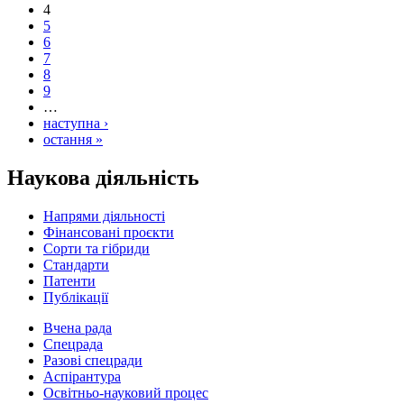
4
5
6
7
8
9
…
наступна ›
остання »
Наукова діяльність
Напрями діяльності
Фінансовані проєкти
Сорти та гібриди
Стандарти
Патенти
Публікації
Вчена рада
Спецрада
Разові спецради
Аспірантура
Освітньо-науковий процес