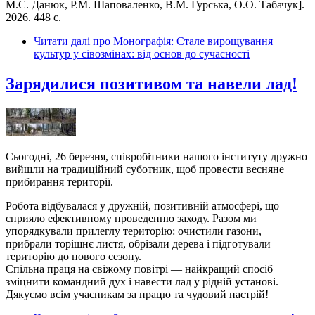
М.С. Данюк, Р.М. Шаповаленко, В.М. Гурська, О.О. Табачук].
2026. 448 с.
Читати далі
про Монографія: Стале вирощування
культур у сівозмінах: від основ до сучасності
Зарядилися позитивом та навели лад!
Сьогодні, 26 березня, співробітники нашого інституту дружно
вийшли на традиційний суботник, щоб провести весняне
прибирання території.
Робота відбувалася у дружній, позитивній атмосфері, що
сприяло ефективному проведенню заходу. Разом ми
упорядкували прилеглу територію: очистили газони,
прибрали торішнє листя, обрізали дерева і підготували
територію до нового сезону.
Спільна праця на свіжому повітрі — найкращий спосіб
зміцнити командний дух і навести лад у рідній установі.
Дякуємо всім учасникам за працю та чудовий настрій!