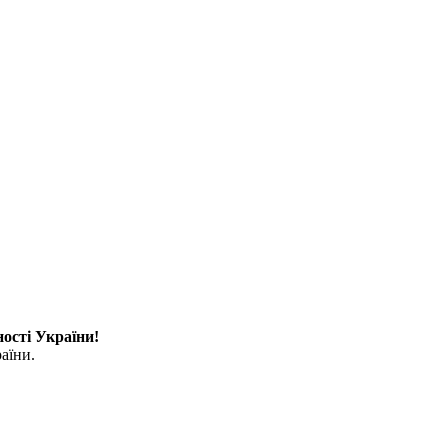
ості України!
аїни.