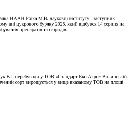
еміка НААН Роїка М.В. науковці інституту - заступник
ькому дні цукрового буряку 2025, який відбувся 14 серпня на
бування препаратів та гібридів.
равчук В.І. перебували у ТОВ «Стандарт Еко Агро» Волинській
значений сорт вирощується у вище вказаному ТОВ на площі