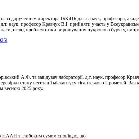
 за дорученням директора ІБКіЦБ д.с.-г. наук, професора, акад
ї, д.т. наук, професор Кравчук В.І. прийняти участь у Всеукраїнс
-класи, огляд проблематики вирощування цукрового буряку, випро
025!
Борівський А.Ф. та завідувач лабораторії, д.т. наук, професор К
перевірки стану вегетації міскантусу гігантського Прометей. За
ом весною 2025 року.
ків НААН з глибоким сумом сповіщає, що