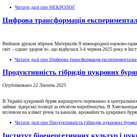
Читати далі
про НЕКРОЛОГ
Цифрова трансформація експериментальн
Вийшов друком збірник Матеріалів IІ міжнародної науково-прак
світ – єдине здоров’я», що відбулася 3-4 червня 2025 року в І
Читати далі
про Цифрова трансформація експериментальних
Продуктивність гібридів цукрових буряк
Опубліковано 22 Липень 2025
В Україні цукровий буряк вирощують переважно в центральних та
займає лідерські позиції за обсягом виробництва. В Хмельниць
впливом на клімат річок та каналів, врожайність цукрових буряк
Читати далі
про Продуктивність гібридів цукрових буряків
Інститут біоенергетичних культур і ц