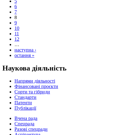
5
6
7
8
9
10
11
12
…
наступна ›
остання »
Наукова діяльність
Напрями діяльності
Фінансовані проєкти
Сорти та гібриди
Стандарти
Патенти
Публікації
Вчена рада
Спецрада
Разові спецради
Аспірантура