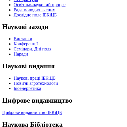
Освітньо-науковий процес
Рада молодих вчених
Дослідне поле ІБКіЦБ
Наукові заходи
Виставки
Конференції
Семінари, Дні поля
Наради
Наукові видання
Наукові праці ІБКіЦБ
Новітні агротехнології
Бiоенергетика
Цифрове видавництво
Цифрове видавництво ІБКіЦБ
Наукова Бібліотека