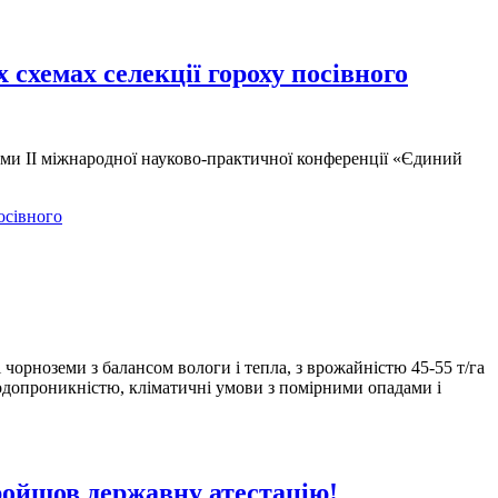
схемах селекції гороху посівного
тами ІІ міжнародної науково-практичної конференції «Єдиний
осівного
чорноземи з балансом вологи і тепла, з врожайністю 45-55 т/га
водопроникністю, кліматичні умови з помірними опадами і
ройшов державну атестацію!