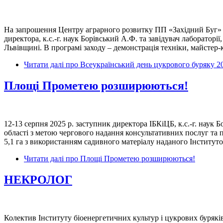
На запрошення Центру аграрного розвитку ПП «Західний Буг» та
директора, к.с.-г. наук Борівський А.Ф. та завідувач лабораторі
Львівщині. В програмі заходу – демонстрація техніки, майстер
Читати далі
про Всеукраїнський день цукрового буряку 2
Площі Прометею розширюються!
12-13 серпня 2025 р. заступник директора ІБКіЦБ, к.с.-г. наук 
області з метою чергового надання консультативних послуг та 
5,1 га з використанням садивного матеріалу наданого Інститут
Читати далі
про Площі Прометею розширюються!
НЕКРОЛОГ
Колектив Інституту біоенергетичних культур і цукрових буря