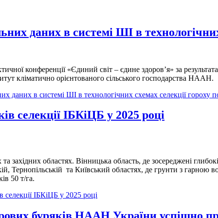
их даних в системі ШІ в технологічних 
тичної конференції «Єдиний світ – єдине здоров’я» за результа
нститут кліматично орієнтованого сільського господарства НААН.
 даних в системі ШІ в технологічних схемах селекції гороху п
ів селекції ІБКіЦБ у 2025 році
 західних областях. Вінницька область, де зосереджені глибокі 
кій, Тернопільській та Київський областях, де грунти з гарною 
ів 50 т/га.
 селекції ІБКіЦБ у 2025 році
укрових буряків НААН України успішно п