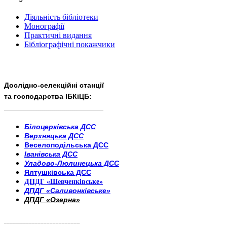
Діяльність бібліотеки
Монографії
Практичні видання
Бібліографічні покажчики
Дослідно-селекційні станції
та господарства ІБКіЦБ:
______________________
___________________________
Білоцерківська ДСС
Верхняцька ДСС
Веселоподільська ДСС
Іванівська ДСС
Уладово-Люлинецька ДСС
Ялтушківська ДСС
ДПДГ «Шевченківське»
ДПДГ «Саливонківське»
ДПДГ «Озерна»
_________________________