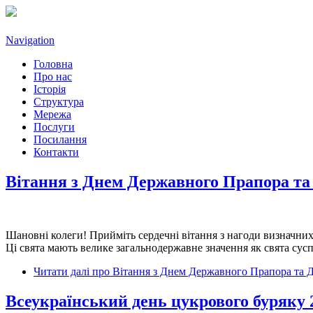
Navigation
Головна
Про нас
Історія
Структура
Мережа
Послуги
Посилання
Контакти
Вітання з Днем Державного Прапора та
Шановні колеги! Прийміть сердечні вітання з нагоди визначн
Ці свята мають велике загальнодержавне значення як свята суспі
Читати далі
про Вітання з Днем Державного Прапора та Д
Всеукраїнський день цукрового буряку 