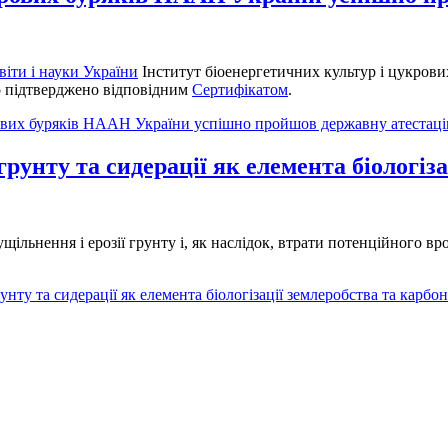
віти і науки України
Інститут біоенергетичних культур і цукрови
о підтверджено відповідним
Сертифікатом
.
рових буряків НААН України успішно пройшов державну атестаці
унту та сидерації як елемента біологіза
еущільнення і ерозії грунту і, як наслідок, втрати потенційног
ту та сидерації як елемента біологізації землеробства та карбон