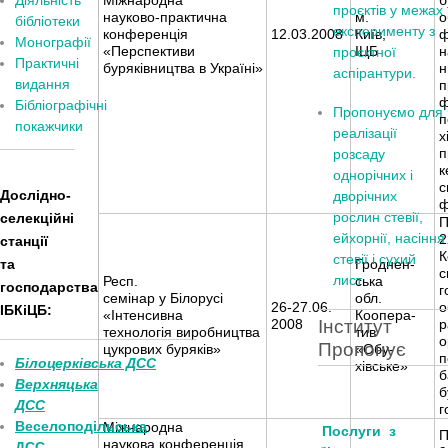
Діяльність
Міжнародна
б
проєктів у межах
науково-практична
м.
о
бібліотеки
експерименту з
конференція
12.03.2008
Київ,
ф
Монографії
«Перспективи
ІЦБ
н
проєктної
Практичні
буряківництва в Україні»
н
аспірантури.
видання
п
ф
Бібліографічні
Пропонуємо для
п
покажчики
реалізації
х
п
розсаду
к
однорічних і
с
Дослідно-
дворічних
ф
рослин стевії,
селекційні
П
ейхорнії, насіння
2
станції
К
стевії і сухий
та
Гроднен-
с
лист
Респ.
ська
господарства
г
семінар у Білорусі
обл.
26-27.06.
о
ІБКіЦБ:
«Інтенсивна
Коопера-
2008
Інститут
р
технологія виробництва
тив
______________________
___________________________
о
Пропонує
цукрових буряків»
«Обу-
п
Білоцерківська ДСС
хівське»
б
Верхняцька
б
ДСС
г
Веселоподільська
Міжнародна
Послуги з
П
наукова конференція
ДСС