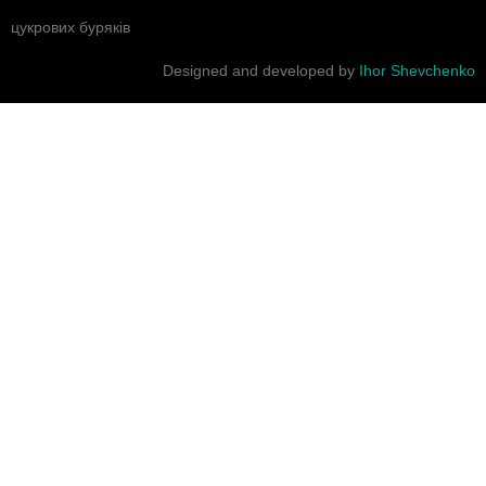
цукрових буряків
Designed and developed by
Ihor Shevchenko