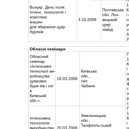
П
1
Всеукр. День поля.
Полтавська
К
Інтенс. технологія і
обл. Лох-
і
комплекс
3.10.2008
вицький
н
машин
цукр.
у
для збирання цукр.
завод
о
буряків
б
У
Обласні семінари
П
Обласний
1
семінар
К
«Інтенсивні
і
технології ви-
Київська
г
робництва
обл.,
18.03.2008
д
цукрових
смт.
буря-ків і сої
Чабани
с
в
о
Київській
р
обл.»
с
П
1
Хмельницька
Інтенсивна
К
обл.,
технологія
і
Теофіпіль-ський
виробництва
20.03.2008
о