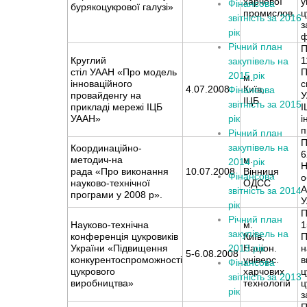
харчової
у
Фінансова
бурякоцукрової галузі»
промислов.
ц
звітність за 2016
з
рік
Річний план
П
Круглий
1
закупівель на
стіл УААН «Про модель
П
2015 рік
м.
інноваційного
с
4.07.2008
Київ,
Фінансова
провайденгу на
У
ІЦБ
звітність за 2015
прикладі мережі ІЦБ
І
УААН»
рік
і
п
Річний план
П
закупівель на
Координаційно-
6
методич-на
м.
2014 рік
Н
рада «Про виконання
10.07.2008
Вінниця
Фінансова
о
науково-технічної
ОДСС
А
звітність за 2014
програми у 2008 р».
У
рік
П
Річний план
Науково-технічна
м.
1
закупівель на
конференція цукровиків
Київ,
П
України «Підвищення
2013 рік
Націон.
н
5-6.08.2008
конкурентоспроможності
універс.
в
Фінансова
цукрового
харчових
ц
звітність за 2013
виробництва»
технологій
ц
рік
з