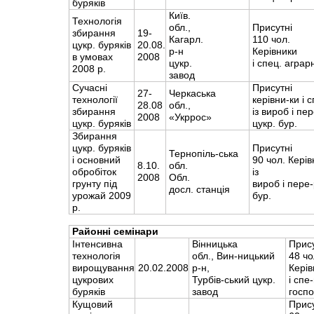
буряків
Київ.
Технологія
обл.,
Присутні
збирання
19-
Кагарл.
110 чол.
цукр. буряків
20.08.
р-н
Керівники
в умовах
2008
цукр.
і спец. аграр
2008 р.
завод
Сучасні
Присутні
27-
Черкаська
технології
керівни-ки і 
28.08
обл.,
збирання
із вироб і пе
2008
«Укррос»
цукр. буряків
цукр. бур.
Збирання
цукр. буряків
Присутні
Тернопіль-ська
і основний
90 чол. Керів
8.10.
обл.
обробіток
із
2008
Обл.
грунту під
вироб і пере
досл. станція
урожай 2009
бур.
р.
Районні семінари
Інтенсивна
Вінницька
Прис
технологія
обл., Вин-ницький
48 чо
вирощування
20.02.2008
р-н,
Керів
цукрових
Турбів-ський цукр.
і спе
буряків
завод
госпо
Кущовий
Прис