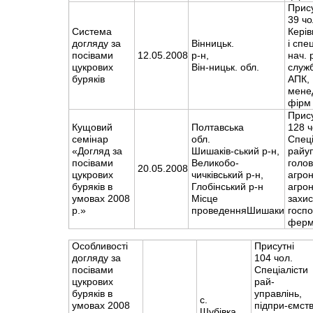
Прис
39 чо
Система
Керів
догляду за
Вінницьк.
і спец
посівами
12.05.2008
р-н,
нач. 
цукрових
Він-ницьк. обл.
служб
буряків
АПК,
мене
фірм
Прис
Кущовий
Полтавська
128 ч
семінар
обл.
Спеці
«Догляд за
Шишаків-ський р-н,
райуп
посівами
Великобо-
голов
20.05.2008
цукрових
чичківський р-н,
агро
буряків в
Глобінський р-н
агрон
умовах 2008
Місце
захи
р.»
проведенняШишаки
госпо
ферм
Особливості
Присутні
догляду за
104 чол.
посівами
Спеціалісти
цукрових
рай-
буряків в
управлінь,
с.
умовах 2008
підпри-ємст
Шубівка