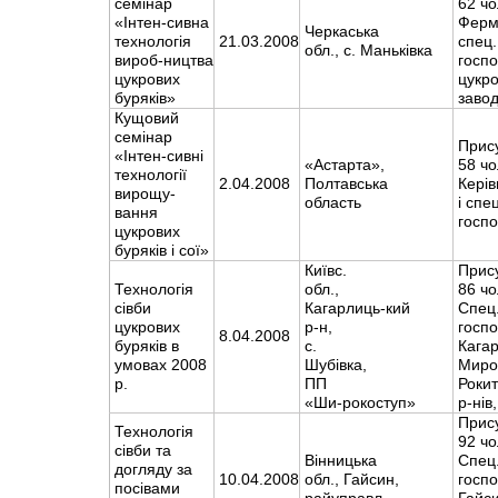
семінар
62 чо
«Інтен-сивна
Ферм
Черкаська
технологія
21.03.2008
спец.
обл., с. Маньківка
вироб-ництва
госпо
цукрових
цукр
буряків»
завод
Кущовий
семінар
Прис
«Інтен-сивні
«Астарта»,
58 чо
технології
2.04.2008
Полтавська
Керів
вирощу-
область
і спе
вання
госп
цукрових
буряків і сої»
Київс.
Прис
Технологія
обл.,
86 чо
сівби
Кагарлиць-кий
Спец
цукрових
р-н,
госп
8.04.2008
буряків в
с.
Кагар
умовах 2008
Шубівка,
Мирон
р.
ПП
Роки
«Ши-рокоступ»
р-ні
Прис
Технологія
92 чо
сівби та
Вінницька
Спец
догляду за
10.04.2008
обл., Гайсин,
госп
посівами