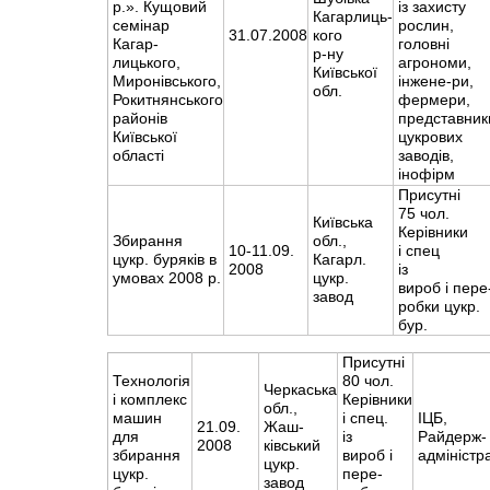
р.». Кущовий
із захисту
Кагарлиць-
семінар
рослин,
31.07.2008
кого
Кагар-
головні
р-ну
лицького,
агрономи,
Київської
Миронівського,
інжене-ри,
обл.
Рокитнянського
фермери,
районів
представник
Київської
цукрових
області
заводів,
інофірм
Присутні
75 чол.
Київська
Керівники
Збирання
обл.,
10-11.09.
і спец
цукр. буряків в
Кагарл.
2008
із
умовах 2008 р.
цукр.
вироб і пере
завод
робки цукр.
бур.
Присутні
Технологія
80 чол.
Черкаська
і комплекс
Керівники
обл.,
машин
і спец.
ІЦБ,
21.09.
Жаш-
для
із
Райдерж-
2008
ківський
збирання
вироб і
адміністр
цукр.
цукр.
пере-
завод