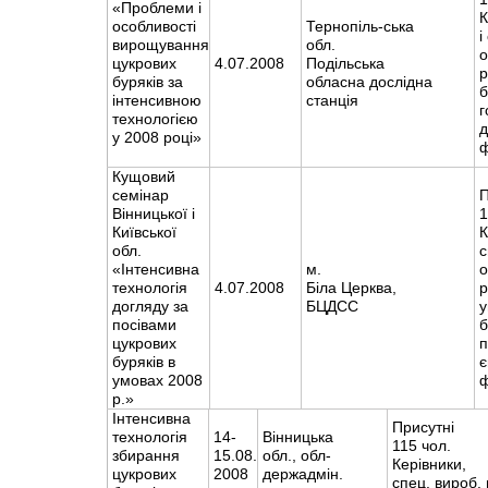
«Проблеми і
К
особливості
Тернопіль-ська
і
вирощування
обл.
о
цукрових
4.07.2008
Подільська
р
буряків за
обласна дослідна
б
інтенсивною
станція
г
технологією
д
у 2008 році»
Кущовий
семінар
П
Вінницької і
1
Київської
К
обл.
с
«Інтенсивна
м.
о
технологія
4.07.2008
Біла Церква,
догляду за
БЦДСС
у
посівами
б
цукрових
п
буряків в
є
умовах 2008
р.»
Інтенсивна
Присутні
технологія
14-
Вінницька
115 чол.
збирання
15.08.
обл., обл-
Керівники,
цукрових
2008
держадмін.
спец. вироб. 