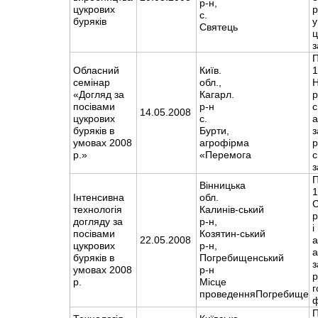
р-н,
цукрових
с.
буряків
у
Святець
ц
з
П
Обласний
Київ.
1
семінар
обл.,
Н
«Догляд за
Кагарл.
р
посівами
р-н
с
14.05.2008
цукрових
с.
а
буряків в
Бурти,
з
умовах 2008
агрофірма
р
р.»
«Перемога
с
з
П
Вінницька
1
Інтенсивна
обл.
С
технологія
Калинів-ський
р
догляду за
р-н,
і
посівами
Козятин-ський
22.05.2008
а
цукрових
р-н,
а
буряків в
Погребищенський
з
умовах 2008
р-н
р.
Місце
г
проведенняПогребище
П