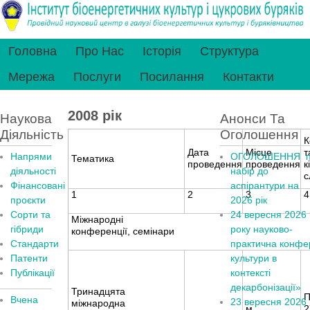
Головна
Про Нас
Історія
Структура
Мережа
Послуги
Посилання
Контакти
2008 рік
Наукова
Анонси Та
Діяльність
Оголошення
К
Дата
Місце
т
Напрями
ОГОЛОШЕННЯ п
Тематика
проведення
проведення
к
діяльності
набір до
с
Фінансовані
аспірантури на
1
2
3
4
проєкти
2026 рік
Сорти та
24 вересня 2026
Міжнародні
гібриди
рок
у
науково-
конференції, семінари
Стандарти
практична конфер
Патенти
культури в
Публікації
контексті
декарбонізації»
Тринадцята
П
Вчена
23 вересня 2026
міжнародна
м.
2