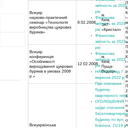
П
звітность за 2025
6
рік
Всеукр.
К
м.
науково-практичний
Фінансова
і
Київ,
семінар «Технологія
8.02.2008
в
звітність за 2024
ЗАТ
виробництва цукрових
ц
рік
«Кристал»
буряків»
б
Фінансова
ц
звітність за 2023
з
П
рік
Всеукр.
3
Фінансова
конференція
м.
К
звітність за 2022
«Особливості
Київ,
і
12.02.2008
рік
вирощування цукрових
Пуща-
о
буряків в умовах 2008
Водиця
р
НАКАЗ 39 від 7
р.»
ф
вересня 2022 р.
н
Про списання
П
будинку
2
квартирного типу
К
і
ОГОЛОШЕННЯ
п
щодо списання
з
багатоквартирно
с
будинку по вул.
с
Всеукраїнська
л
Клінічна, 21/19 у