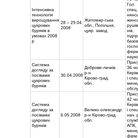
Гол.
Інтенсивна
спец.
технологія
нянсь
вирощування
Житомир-ська
жинсь
28 – 29.04.
цукрових
обл., Попільня,
рушів
2008
буряків в
цукр. завод
нів,
умовах 2008
підпр
р.
базо
госпо
ферм
науко
Прис
Система
Доброве-личків.
36 чо
догляду за
р-н
Керів
посівами
30.04.2008
Кірово-град.
і спец
цукрових
обл..
мене
буряків
обслу
Прис
42 чо
Система
Керів
догляду за
Велико-олександр.
і спец
посівами
6.05.2008
р-н Кірово-град.
нач. 
цукрових
обл.
служб
буряків
АПК,
мене
фірм