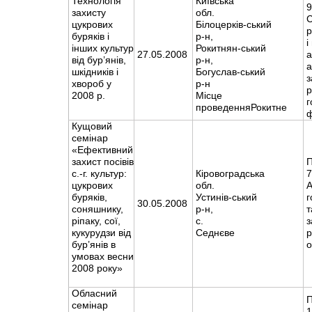
Технологія
Київська
9
захисту
обл.
С
цукрових
Білоцерків-ський
р
буряків і
р-н,
і
інших культур
Рокитнян-ський
27.05.2008
а
від бур’янів,
р-н,
а
шкідників і
Богуслав-ський
з
хвороб у
р-н
2008 р.
Місце
г
проведенняРокитне
Кущовий
семінар
«Ефективний
захист посівів
П
с.-г. культур:
Кіровоградська
7
цукрових
обл.
буряків,
Устинів-ський
г
30.05.2008
соняшнику,
р-н,
т
ріпаку, сої,
с.
з
кукурудзи від
Седнєве
бур’янів в
о
умовах весни
2008 року»
Обласний
П
семінар
1