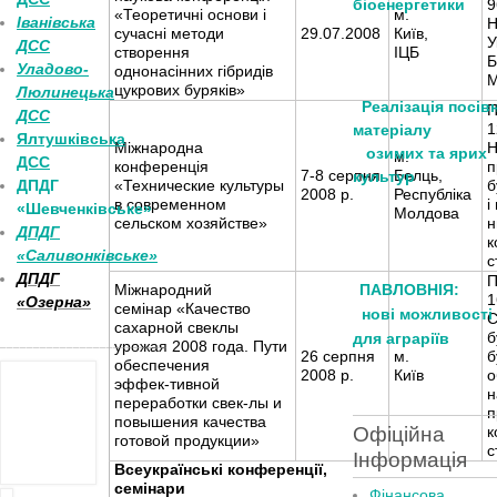
біоенергетики
9
«Теоретичні основи і
м.
Іванівська
Н
сучасні методи
29.07.2008
Київ,
У
ДСС
створення
ІЦБ
Б
Уладово-
однонасінних гібридів
М
цукрових буряків»
Люлинецька
Реалізація посів
П
ДСС
1
матеріалу
Ялтушківська
Міжнародна
Н
озимих та ярих
м.
ДСС
конференція
п
7-8 серпня
Белць,
культур
ДПДГ
«Технические культуры
б
2008 р.
Республіка
в современном
і
«Шевченківське»
Молдова
сельском хозяйстве»
н
ДПДГ
к
«Саливонківське»
с
ДПДГ
П
Міжнародний
ПАВЛОВНІЯ:
1
«Озерна»
семінар «Качество
нові можливості
С
сахарной свеклы
б
для аграріїв
_________________________
урожая 2008 года. Пути
26 серпня
м.
б
обеспечения
2008 р.
Київ
о
эффек-тивной
н
переработки свек-лы и
п
повышения качества
Офіційна
к
готовой продукции»
с
Інформація
Всеукраїнські конференції,
семінари
Фінансова