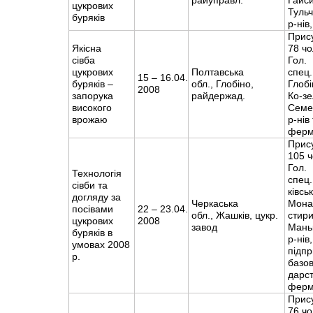
райуправл.
Гайси
цукрових
Туль
буряків
р-ні
Прис
Якісна
78 чо
сівба
Гол.
цукрових
Полтавська
спец.
15 – 16.04.
буряків –
обл., Глобіно,
Глобі
2008
запорука
райдержад.
Ко-зе
високого
Семе
врожаю
р-нів
ферм
Прис
105 ч
Гол.
Технологія
спец
сівби та
ківсь
догляду за
Черкаська
Мона
посівами
22 – 23.04.
обл., Жашків, цукр.
стири
цукрових
2008
завод
Маньк
буряків в
р-нів,
умовах 2008
підпр
р.
базов
дарст
ферм
Прис
76 чо