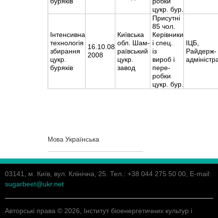
буряків
робки
цукр. бур.
Присутні
85 чол.
Інтенсивна
Київська
Керівники
технологія
обл. Шам-
і спец.
ІЦБ,
16.10.08
збирання
раївський
із
Райдерж-
2008
цукр.
цукр.
вироб і
адміністр
буряків
завод
пере-
робки
цукр. бур.
Українська
Мова
03141, м. Київ, вул. Клінічна, 25. Тел.: +38 044 275 50 00, E-mail:
sugarbeet@ukr.net
Авторські права © 2026, Інститут біоенергетичних культур і