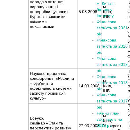
нарада з питання
ц
м. Києві з
вирощування і
м.
в
балансу
переробки цукрових
5.03.2008
Київ,
ч
Інституту
буряків з високими
ІЦБ
о
якісними
р
Фінансова
показниками
у
звітність за 2021
с
рік
М
Фінансова
р
звітність за 2020
Н
к
рік
ф
Фінансова
н
звітність за 2019
н
рік
П
Науково-практична
7
Фінансова
конференція «Рослини
м.
С
звітність за 2018
– бур’яни та
14.03.2008
Київ,
г
ефективність системи
рік
ІЦБ
в
захисту посівів с.-г.
Фінансова
і
культур»
звітність за 2017
П
рік
2
Річний план
м.
К
Всеукр.
закупівель на
Київ,
і
семінар «Стан та
2016 рік
27.03.2008
Університ.
р
перспективи розвитку