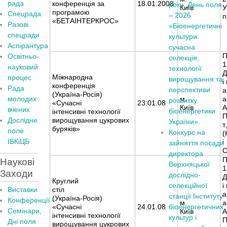
рада
конференція за
18.01.2008
року
День поля
Київ
У
програмою
Спецрада
– 2026
п
«БЕТАІНТЕРКРОС»
Разові
«Біоенергетичні
спецради
культури:
Аспірантура
сучасна
П
Освітньо-
селекція,
1
науковий
технології
Д
Міжнародна
процес
вирощування та
і
конференція
Рада
перспективи
а
(Україна-Росія)
молодих
м.
а
розвитку
«Сучасні
23.01.08
Київ
А
вчених
біоенергетики
інтенсивні технології
П
Дослідне
вирощування цукрових
України».
т
буряків»
поле
Конкурс на
(
ІБКіЦБ
і
зайняття посади
С
директора
П
Наукові
Верхняцької
1
Заходи
дослідно-
Д
Круглий
селекційної
і
Виставки
стіл
а
станції Інституту
(Україна-Росія)
Конференції
м.
а
«Сучасні
24.01.08
біоенергетичних
Семінари,
Київ
А
інтенсивні технології
культур і
П
Дні поля
вирощування цукрових