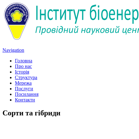
Navigation
Головна
Про нас
Історія
Структура
Мережа
Послуги
Посилання
Контакти
Сорти та гібриди