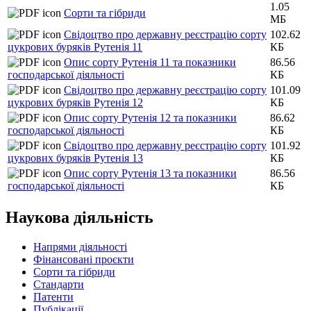
1.05
Сорти та гібриди
МБ
Свідоцтво про державну реєстрацію сорту
102.62
цукрових буряків Рутенія 11
КБ
Опис сорту Рутенія 11 та показники
86.56
господарської діяльності
КБ
Свідоцтво про державну реєстрацію сорту
101.09
цукрових буряків Рутенія 12
КБ
Опис сорту Рутенія 12 та показники
86.62
господарської діяльності
КБ
Свідоцтво про державну реєстрацію сорту
101.92
цукрових буряків Рутенія 13
КБ
Опис сорту Рутенія 13 та показники
86.56
господарської діяльності
КБ
Наукова діяльність
Напрями діяльності
Фінансовані проєкти
Сорти та гібриди
Стандарти
Патенти
Публікації