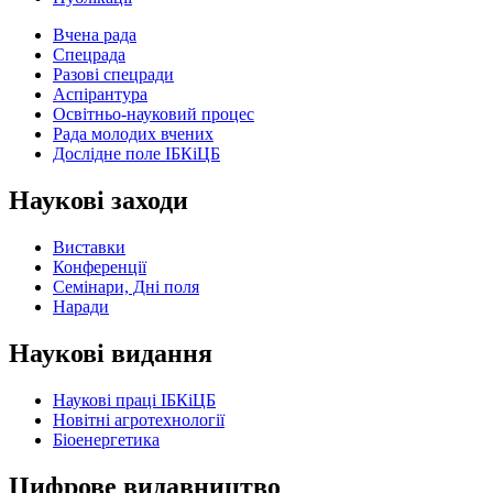
Вчена рада
Спецрада
Разові спецради
Аспірантура
Освітньо-науковий процес
Рада молодих вчених
Дослідне поле ІБКіЦБ
Наукові заходи
Виставки
Конференції
Семінари, Дні поля
Наради
Наукові видання
Наукові праці ІБКіЦБ
Новітні агротехнології
Бiоенергетика
Цифрове видавництво