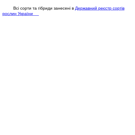
Всі сорти та гібриди занесені в
Державний реєстр сортів
рослин України