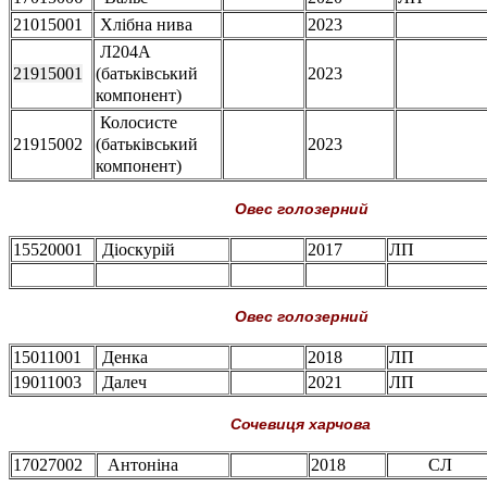
21015001
Хлібна нива
2023
Л204А
21915001
(батьківський
2023
компонент)
Колосисте
21915002
(батьківський
2023
компонент)
Овес голозерний
15520001
Діоскурій
2017
ЛП
Овес голозерний
15011001
Денка
2018
ЛП
19011003
Далеч
2021
ЛП
Сочевиця харчова
17027002
Антоніна
2018
СЛ