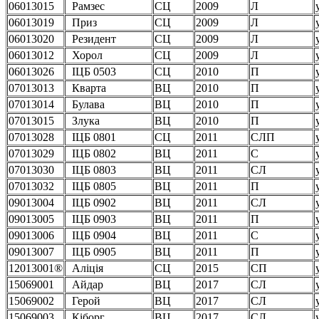
06013015
Рамзес
СЦ
2009
Л
06013019
Приз
СЦ
2009
Л
06013020
Резидент
СЦ
2009
Л
06013012
Хорол
СЦ
2009
Л
06013026
ІЦБ 0503
СЦ
2010
П
07013013
Кварта
ВЦ
2010
П
07013014
Булава
ВЦ
2010
П
07013015
Злука
ВЦ
2010
П
07013028
ІЦБ 0801
СЦ
2011
СЛП
07013029
ІЦБ 0802
ВЦ
2011
С
07013030
ІЦБ 0803
ВЦ
2011
СЛ
07013032
ІЦБ 0805
ВЦ
2011
П
09013004
ІЦБ 0902
ВЦ
2011
СЛ
09013005
ІЦБ 0903
ВЦ
2011
П
09013006
ІЦБ 0904
ВЦ
2011
С
09013007
ІЦБ 0905
ВЦ
2011
П
12013001®
Аліція
СЦ
2015
СП
15069001
Айдар
ВЦ
2017
СЛ
15069002
Герой
ВЦ
2017
СЛ
15069003
Кіборг
ВЦ
2017
СЛ