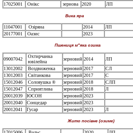
17025001
Онікс
зернова
2020
ЛП
Вика яра
11047001
Озіряна
2014
ЛП
20177001
Оазис
2023
Пшениця м"яка озима
Охтирчанка
09007042
зерновий
2014
ЛП
ювілейна
13012002
Воздвиженка
зерновий
2017
СЛ
13012003
Світанкова
зерновий
2017
С
15012046
Соловушка ®
зерновий
2018
СЛП
15012047
Сприятлива
зерновий
2018
Л
20012039
ЮСОН
зерновий
2023
20012040
Сонцедар
зерновий
2023
20012041
Гусар
зерновий
2023
Л
Жито посівне (озиме)
17015006
Вальс
2020
ЛП