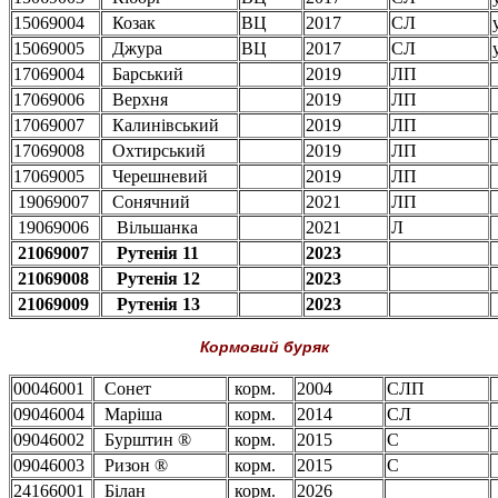
15069004
Козак
ВЦ
2017
СЛ
15069005
Джура
ВЦ
2017
СЛ
17069004
Барський
2019
ЛП
17069006
Верхня
2019
ЛП
17069007
Калинівський
2019
ЛП
17069008
Охтирський
2019
ЛП
17069005
Черешневий
2019
ЛП
19069007
Сонячний
2021
ЛП
19069006
Вільшанка
2021
Л
21069007
Рутенія 11
2023
21069008
Рутенія 12
2023
21069009
Рутенія 13
2023
Кормовий буряк
00046001
Сонет
корм.
2004
СЛП
09046004
Маріша
корм.
2014
СЛ
09046002
Бурштин ®
корм.
2015
С
09046003
Ризон ®
корм.
2015
С
24166001
Білан
корм.
2026