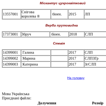
Міскантус цукроквітковий
Снігова
13557001
біоен.
2015
ЛП
королева ®
Верба прутовидна
17373001
Збруч
біоен.
2018
СЛП
Стевія
14399001
Галина
2017
СЛП
14399002
Марина
2017
СЛПЗГр
14399003
Катерина
2017
ЗгСЛП
На головну
Мова
Українська
Приєднані файли:
Долучення
Розмір