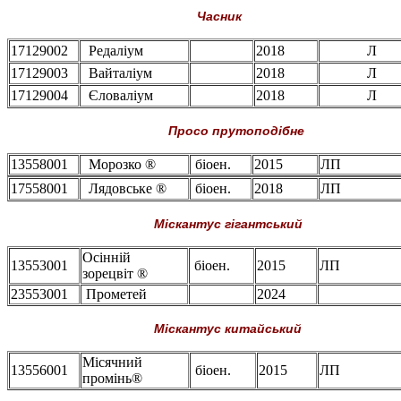
Часник
17129002
Редаліум
2018
Л
17129003
Вайталіум
2018
Л
17129004
Єловаліум
2018
Л
Просо прутоподібне
13558001
Морозко ®
біоен.
2015
ЛП
17558001
Лядовське ®
біоен.
2018
ЛП
Міскантус гігантський
Осінній
13553001
біоен.
2015
ЛП
зорецвіт ®
23553001
Прометей
2024
Міскантус китайський
Місячний
13556001
біоен.
2015
ЛП
промінь®