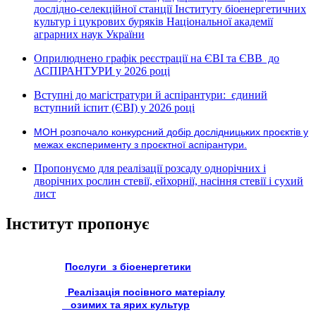
дослідно-селекційної станції Інституту біоенергетичних
культур і цукрових буряків Національної академії
аграрних наук України
Оприлюднено графік реєстрації на ЄВІ та ЄВВ до
АСПІРАНТУРИ у 2026 році
Вступні до магістратури й аспірантури: єдиний
вступний іспит (ЄВІ) у 2026 році
МОН розпочало конкурсний добір дослідницьких проєктів у
межах експерименту з проєктної аспірантури.
Пропонуємо для реалізації розсаду однорічних і
дворічних рослин стевії, ейхорнії, насіння стевії і сухий
лист
Інститут пропонує
Послуги з біоенергетики
Реалізація посівного матеріалу
озимих та ярих культур