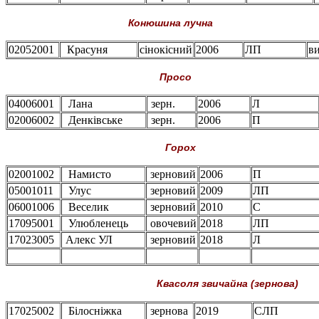
Конюшина лучна
02052001
Красуня
сінокісний
2006
ЛП
ви
Просо
04006001
Лана
зерн.
2006
Л
02006002
Денківське
зерн.
2006
П
Горох
02001002
Намисто
зерновий
2006
П
05001011
Улус
зерновий
2009
ЛП
06001006
Веселик
зерновий
2010
С
17095001
Улюбленець
овочевий
2018
ЛП
17023005
Алекс УЛ
зерновий
2018
Л
Квасоля звичайна (зернова)
17025002
Білосніжка
зернова
2019
СЛП