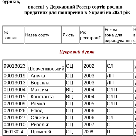
буряків,
внесені у Державний Реєстр сортів рослин,
придатних для поширення в Україні на 2024 рік
Реком.
Н
№
Рік
Назва сорту
Якість
зона для
в
заявки
реєстрації
вирощування
с
Цукровий буряк
99013023
СЦ
2002
СЛ
Шевченківський
00013019
Анічка
СЦ
2003
ЛП
00013013
Ворскла
СЦ
2003
ЛП
01013004
Максим
ВЦ
2004
СЛП
01013015
Константа
ВЦ
2004
СЛП
02013009
Ромул
СЦ
2005
СЛП
02013026
Етюд
СЦ
2006
С
02013027
Ольжич
СЦ
2006
СЛ
04013010
Ризольт
СЦ
2007
С
06013024
Прометей
СЦ
2008
П