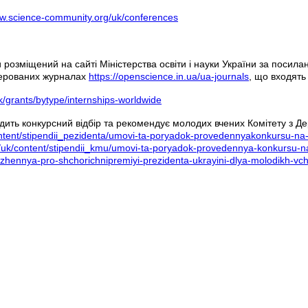
ww.science-community.org/uk/conferences
 розміщений на сайті Міністерства освіти і науки України за посил
ерованих журналах
https://openscience.in.ua/ua-journals
, що входять
/grants/bytype/internships-worldwide
ить конкурсний відбір та рекомендує молодих вчених Комітету з Дер
ntent/stipendii_pezidenta/umovi-ta-poryadok-provedennyakonkursu-na-z
/uk/content/stipendii_kmu/umovi-ta-poryadok-provedennya-konkursu-nazd
ozhennya-pro-shchorichnipremiyi-prezidenta-ukrayini-dlya-molodikh-vc