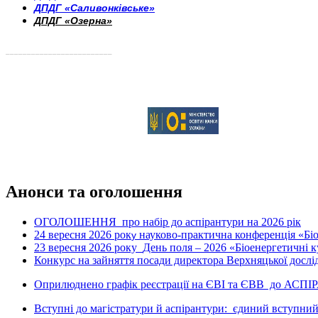
ДПДГ «Саливонківське»
ДПДГ «Озерна»
_________________________
Анонси та оголошення
ОГОЛОШЕННЯ про набір до аспірантури на 2026 рік
24 вересня 2026 рок
науково-практична конференція «Біое
у
23 вересня 2026 року
День поля – 2026 «Біоенергетичні к
Конкурс на зайняття посади директора Верхняцької дослід
Оприлюднено графік реєстрації на ЄВІ та ЄВВ до АСПІ
Вступні до магістратури й аспірантури: єдиний вступний 