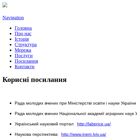
Navigation
Головна
Про нас
Історія
Структура
Мережа
Послуги
Посилання
Контакти
Корисні посилання
Рада молодих вчених при Міністерстві освіти і науки України 
Рада молодих вчених Національної академії аграрних наук 
Український науковий портал:
http://labprice.ua/
Наукова перспектива:
http://www.inem.lviv.ua/