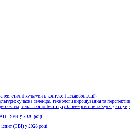
нергетичні культури в контексті декарбонізації»
ультури: сучасна селекція, технології вирощування та перспекти
но-селекційної станції Інституту біоенергетичних культур і цукр
РАНТУРИ у 2026 році
іспит (ЄВІ) у 2026 році