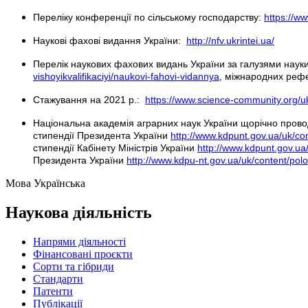
Переліку конференції по сільському господарству:
https://w
Наукові фахові видання України:
http://nfv.ukrintei.ua/
Перелік наукових фахових видань України за галузями науки
vishoyikvalifikaciyi/naukovi-fahovi-vidannya
, міжнародних реф
Стажування на 2021 р.:
https://www.science-community.org/uk
Національна академія аграрних наук України щорічно провод
стипендії Президента України
http://www.kdpunt.gov.ua/uk/co
стипендії Кабінету Міністрів України
http://www.kdpunt.gov.ua
Президента України
http://www.kdpu-nt.gov.ua/uk/content/pol
Мова
Українська
Наукова діяльність
Напрями діяльності
Фінансовані проєкти
Сорти та гібриди
Стандарти
Патенти
Публікації