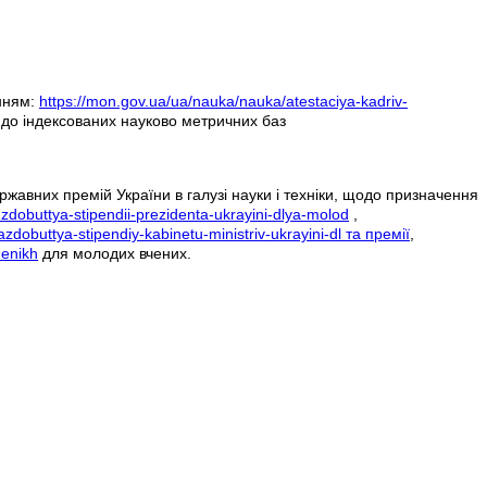
анням:
https://mon.gov.ua/ua/nauka/nauka/atestaciya-kadriv-
 до індексованих науково метричних баз
жавних премій України в галузі науки і техніки, щодо призначення
dobuttya-stipendii-prezidenta-ukrayini-dlya-molod
,
obuttya-stipendiy-kabinetu-ministriv-ukrayini-dl та премії
,
henikh
для молодих вчених.