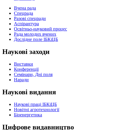
Вчена рада
Спецрада
Разові спецради
Аспірантура
Освітньо-науковий процес
Рада молодих вчених
Дослідне поле ІБКіЦБ
Наукові заходи
Виставки
Конференції
Семінари, Дні поля
Наради
Наукові видання
Наукові праці ІБКіЦБ
Новітні агротехнології
Бiоенергетика
Цифрове видавництво