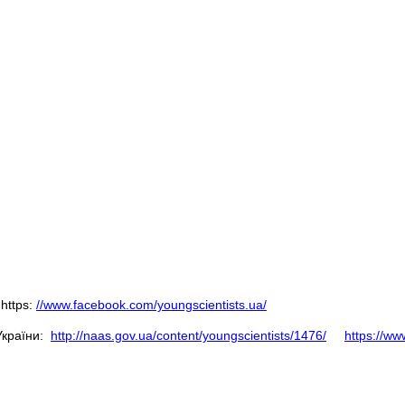
https:
//www.facebook.com/youngscientists.ua/
України:
http://naas.gov.ua/content/youngscientists/1476/
https://w