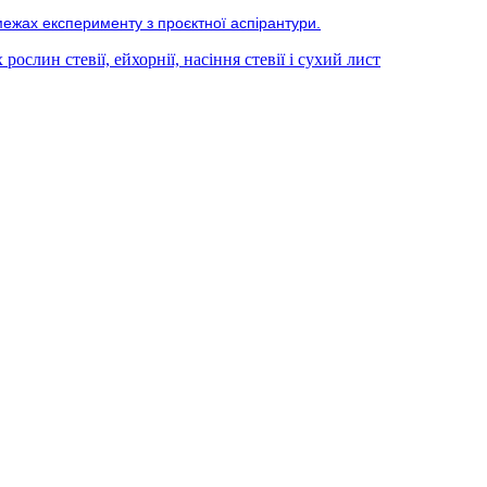
межах експерименту з проєктної аспірантури.
ослин стевії, ейхорнії, насіння стевії і сухий лист