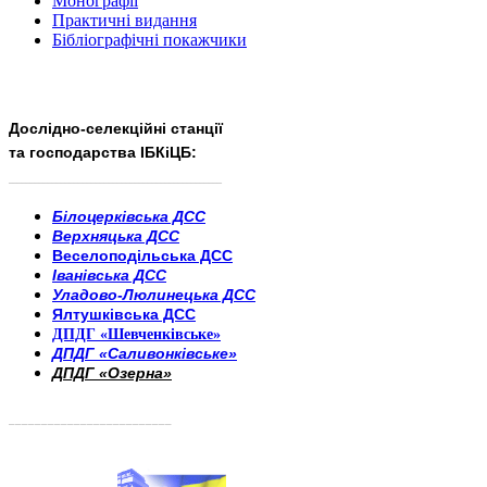
Монографії
Практичні видання
Бібліографічні покажчики
Дослідно-селекційні станції
та господарства ІБКіЦБ:
______________________
___________________________
Білоцерківська ДСС
Верхняцька ДСС
Веселоподільська ДСС
Іванівська ДСС
Уладово-Люлинецька ДСС
Ялтушківська ДСС
ДПДГ «Шевченківське»
ДПДГ «Саливонківське»
ДПДГ «Озерна»
_________________________