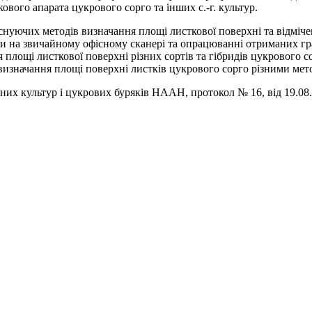
ового апарата цукрового сорго та інших с.-г. культур.
існуючих методів визначання площі листкової поверхні та відміч
тини на звичайному офісному сканері та опрацюванні отриманих 
площі листкової поверхні різних сортів та гібридів цукрового с
визначання площі поверхні листків цукрового сорго різними мет
их культур і цукрових буряків НААН, протокол № 16, від 19.08.