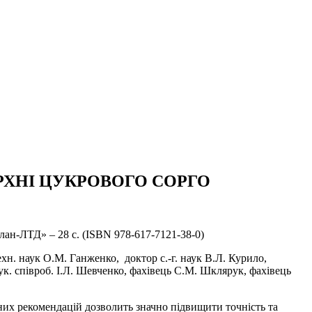
РХНІ ЦУКРОВОГО СОРГО
лан-ЛТД» – 28 с. (ISBN 978-617-7121-38-0)
хн. наук О.М. Ганженко, доктор с.-г. наук В.Л. Курило,
 наук. співроб. І.Л. Шевченко, фахівець С.М. Шклярук, фахівець
них рекомендацій дозволить значно підвищити точність та