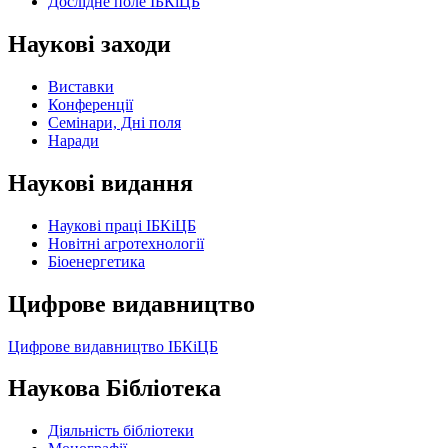
Дослідне поле ІБКіЦБ
Наукові заходи
Виставки
Конференції
Семінари, Дні поля
Наради
Наукові видання
Наукові праці ІБКіЦБ
Новітні агротехнології
Бiоенергетика
Цифрове видавництво
Цифрове видавництво ІБКіЦБ
Наукова Бібліотека
Діяльність бібліотеки