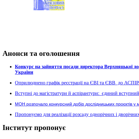
Анонси та оголошення
Конкурс на зайняття посади директора Верхняцької дос
України
Оприлюднено графік реєстрації на ЄВІ та ЄВВ до АСПІ
Вступні до магістратури й аспірантури: єдиний вступний 
МОН розпочало конкурсний добір дослідницьких проєктів у 
Пропонуємо для реалізації розсаду однорічних і дворічних р
Інститут пропонує