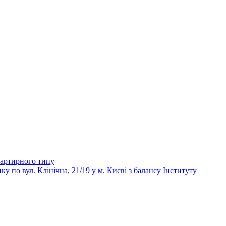
вартирного типу
 вул. Клінічна, 21/19 у м. Києві з балансу Інституту