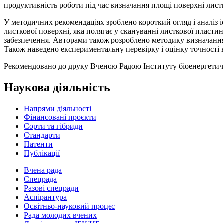
продуктивність роботи під час визначання площі поверхні листк
У методичних рекомендаціях зроблено короткий огляд і аналіз 
листкової поверхні, яка полягає у скануванні листкової плас
забезпечення. Авторами також розроблено методику визначання 
Також наведено експериментальну перевірку і оцінку точності 
Рекомендовано до друку Вченою Радою Інституту біоенергетичн
Наукова діяльність
Напрями діяльності
Фінансовані проєкти
Сорти та гібриди
Стандарти
Патенти
Публікації
Вчена рада
Спецрада
Разові спецради
Аспірантура
Освітньо-науковий процес
Рада молодих вчених