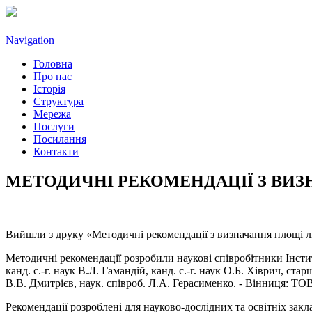
Navigation
Головна
Про нас
Історія
Структура
Мережа
Послуги
Посилання
Контакти
МЕТОДИЧНІ РЕКОМЕНДАЦІЇ З ВИЗ
Вийшли з друку «Методичні рекомендації з визначання площі ли
Методичні рекомендації розробили наукові співробітники Інсти
канд. с.-г. наук В.Л. Гамандій, канд. с.-г. наук О.Б. Хіврич, ст
В.В. Дмитрієв, наук. співроб. Л.А. Герасименко. - Вінниця: ТОВ
Рекомендації розроблені для науково-дослідних та освітніх за