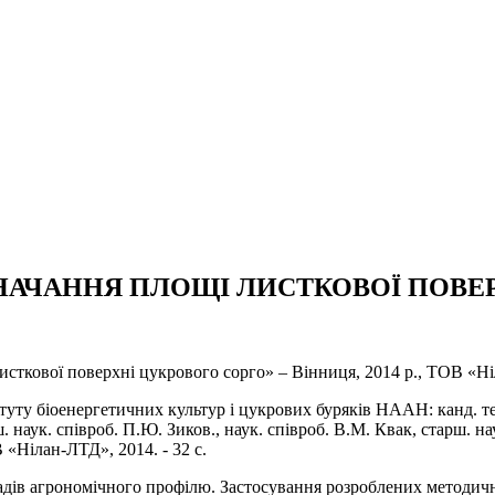
НАЧАННЯ ПЛОЩІ ЛИСТКОВОЇ ПОВЕ
сткової поверхні цукрового сорго» – Вінниця, 2014 р., ТОВ «Ні
туту біоенергетичних культур і цукрових буряків НААН: канд. те
арш. наук. співроб. П.Ю. Зиков., наук. співроб. В.М. Квак, старш.
 «Нілан-ЛТД», 2014. - 32 с.
кладів агрономічного профілю. Застосування розроблених методич