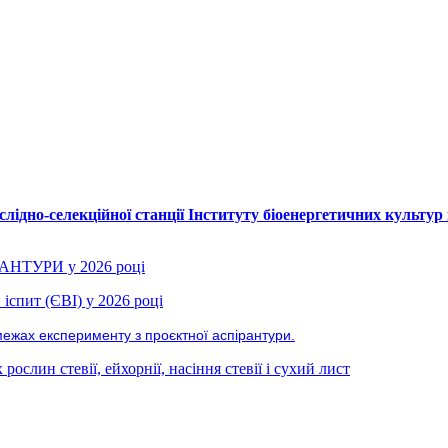
лідно-селекційної станції Інституту біоенергетичних культур 
РАНТУРИ у 2026 році
іспит (ЄВІ) у 2026 році
межах експерименту з проєктної аспірантури.
ослин стевії, ейхорнії, насіння стевії і сухий лист