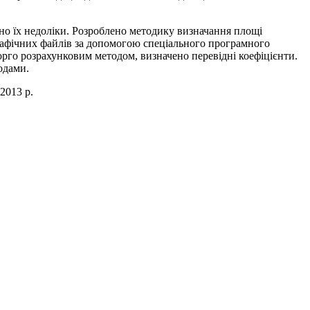
ено їх недоліки. Розроблено методику визначання площі
графічних файлів за допомогою спеціального програмного
орго розрахунковим методом, визначено перевідні коефіцієнти.
одами.
2013 р.