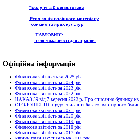
Послуги з біоенергетики
Реалізація посівного матеріалу
озимих та ярих культур
ПАВЛОВНІЯ:
нові можливості для аграріїв
Офіційна інформація
Фінансова звітность за 2025 рік
Фінансова звітність за 2024 рік
Фінансова звітність за 2023 рік
Фінансова звітність за 2022 рік
НАКАЗ 39 від 7 вересня 2022 р. Про списання будинку к
ОГОЛОШЕННЯ щодо списання багатоквартирного будинку по
Фінансова звітність за 2021 рік
Фінансова звітність за 2020 рік
Фінансова звітність за 2019 рік
Фінансова звітність за 2018 рік
Фінансова звітність за 2017 рік
Річний план закупівель на 2016 рік