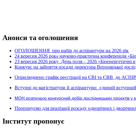
Анонси та оголошення
ОГОЛОШЕННЯ про набір до аспірантури на 2026 рік
24 вересня 2026 рок
науково-практична конференція «Біое
у
23 вересня 2026 року
День поля – 2026 «Біоенергетичні к
Конкурс на зайняття посади директора Верхняцької дослід
Оприлюднено графік реєстрації на ЄВІ та ЄВВ до АСПІ
Вступні до магістратури й аспірантури: єдиний вступний 
МОН розпочало конкурсний добір дослідницьких проєктів у 
Пропонуємо для реалізації розсаду однорічних і дворічних р
Інститут пропонує