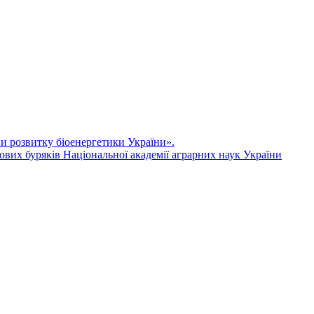
ви розвитку біоенергетики України».
ових буряків Національної академії аграрних наук України