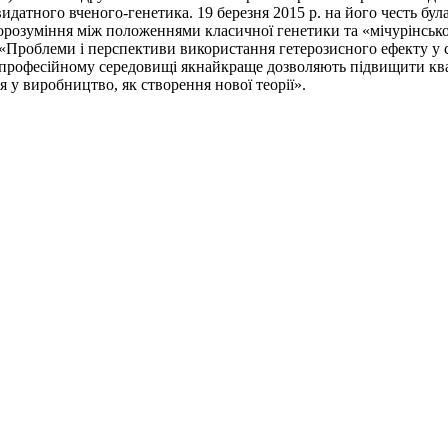
 видатного вченого-генетика. 19 березня 2015 р. на його честь б
розуміння між положеннями класичної генетики та «мічурінської 
ка «Проблеми і перспективи використання гетерозисного ефекту у
професійному середовищі якнайкраще дозволяють підвищити квалі
у виробництво, як створення нової теорії».