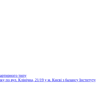
вартирного типу
 вул. Клінічна, 21/19 у м. Києві з балансу Інституту