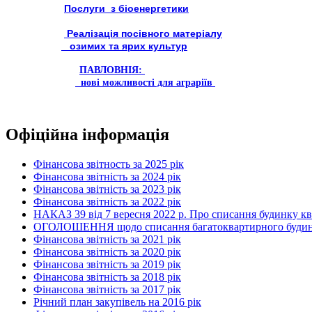
Послуги з біоенергетики
Реалізація посівного матеріалу
озимих та ярих культур
ПАВЛОВНІЯ:
нові можливості для аграріїв
Офіційна інформація
Фінансова звітность за 2025 рік
Фінансова звітність за 2024 рік
Фінансова звітність за 2023 рік
Фінансова звітність за 2022 рік
НАКАЗ 39 від 7 вересня 2022 р. Про списання будинку к
ОГОЛОШЕННЯ щодо списання багатоквартирного будинку по
Фінансова звітність за 2021 рік
Фінансова звітність за 2020 рік
Фінансова звітність за 2019 рік
Фінансова звітність за 2018 рік
Фінансова звітність за 2017 рік
Річний план закупівель на 2016 рік