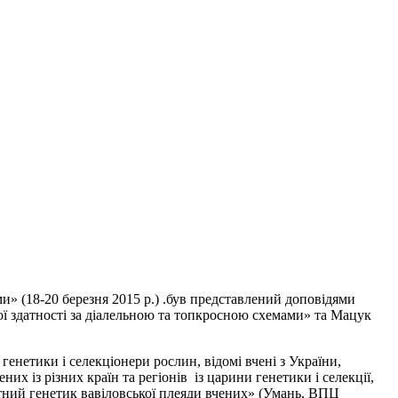
» (18-20 березня 2015 р.) .був представлений доповідями
ї здатності за діалельною та топкросною схемами» та Мацук
генетики і селекціонери рослин, відомі вчені з України,
их із різних країн та регіонів із царини генетики і селекції,
тний генетик вавіловської плеяди вчених» (Умань, ВПЦ