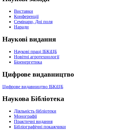
Виставки
Конференції
Семінари, Дні поля
Наради
Наукові видання
Наукові праці ІБКіЦБ
Новітні агротехнології
Бiоенергетика
Цифрове видавництво
Цифрове видавництво ІБКіЦБ
Наукова Бібліотека
Діяльність бібліотеки
Монографії
Практичні видання
Бібліографічні покажчики