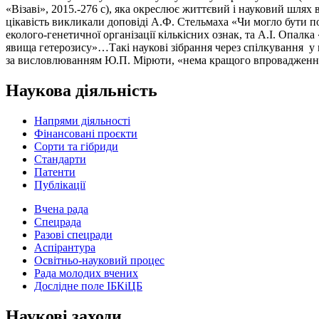
«Візаві», 2015.-276 с), яка окреслює життєвий і науковий шлях
цікавість викликали доповіді А.Ф. Стельмаха «Чи могло бути по
еколого-генетичної організації кількісних ознак, та А.І. Опал
явища гетерозису»…Такі наукові зібрання через спілкування у 
за висловлюванням Ю.П. Мірюти, «нема кращого впровадження 
Наукова діяльність
Напрями діяльності
Фінансовані проєкти
Сорти та гібриди
Стандарти
Патенти
Публікації
Вчена рада
Спецрада
Разові спецради
Аспірантура
Освітньо-науковий процес
Рада молодих вчених
Дослідне поле ІБКіЦБ
Наукові заходи