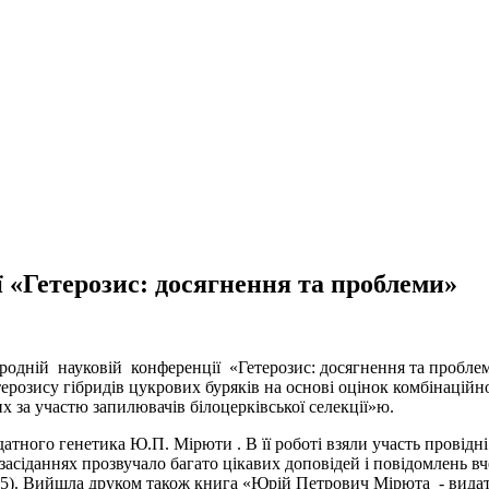
 «Гетерозис: досягнення та проблеми»
родній науковій конференції «Гетерозис: досягнення та проблеми
розису гібридів цукрових буряків на основі оцінок комбінаційно
х за участю запилювачів білоцерківської селекції»ю.
тного генетика Ю.П. Мірюти . В її роботі взяли участь провідні 
асіданнях прозвучало багато цікавих доповідей і повідомлень вчен
015). Вийшла друком також книга «Юрій Петрович Мірюта - вида