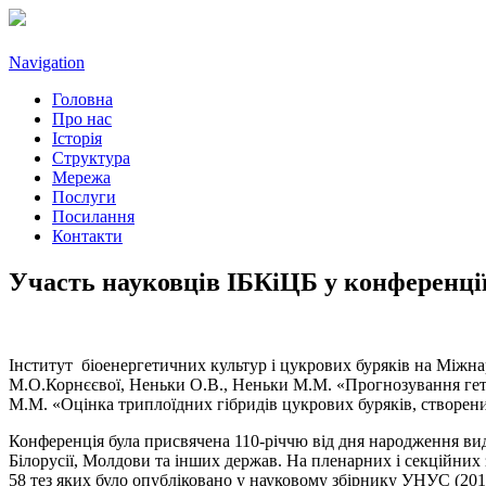
Navigation
Головна
Про нас
Історія
Структура
Мережа
Послуги
Посилання
Контакти
Участь науковців ІБКіЦБ у конференції
Інститут біоенергетичних культур і цукрових буряків на Міжна
М.О.Корнєєвої, Неньки О.В., Неньки М.М. «Прогнозування гете
М.М. «Оцінка триплоїдних гібридів цукрових буряків, створени
Конференція була присвячена 110-річчю від дня народження вида
Білорусії, Молдови та інших держав. На пленарних і секційних з
58 тез яких було опубліковано у науковому збірнику УНУС (2