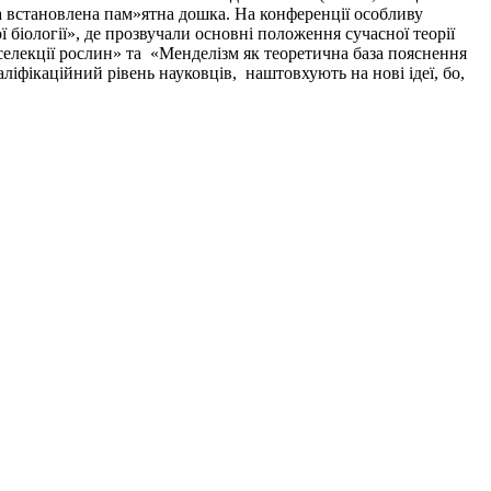
ула встановлена пам»ятна дошка. На конференції особливу
біології», де прозвучали основні положення сучасної теорії
 селекції рослин» та «Менделізм як теоретична база пояснення
фікаційний рівень науковців, наштовхують на нові ідеї, бо,