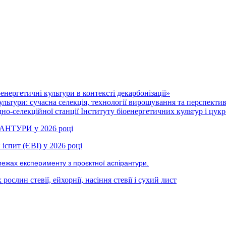
нергетичні культури в контексті декарбонізації»
ультури: сучасна селекція, технології вирощування та перспекти
но-селекційної станції Інституту біоенергетичних культур і цукр
РАНТУРИ у 2026 році
іспит (ЄВІ) у 2026 році
межах експерименту з проєктної аспірантури.
ослин стевії, ейхорнії, насіння стевії і сухий лист