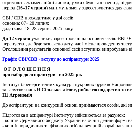
отримають екзаменаційні листки, у яких буде зазначено дані дл
період
(16–17 червня)
матимуть змогу зареєструватися для скла
ЄВІ / ЄВВ проходитиме
у дві сесії:
основна: 07– 28 липня;
додаткова: 18–28 серпня 2025 року.
До 12 червня
учасники, зареєстровані на основну сесію ЄВІ /
перепустки, де буде зазначено дату, час і місце проведення тест
Оголошення результатів основної сесії вступних випробувань в
Графік ЄВІ/ЄВВ - вступу до аспірантури 2025
О Г О Л О Ш Е Н Н Я
про набір до аспірантури на 2025 рік
Інститут біоенергетичних культур і цукрових буряків Національ
за галуззю знань
Н Сільське, лісове, рибне господарство та в
Н1 Агрономія
До аспірантури на конкурсній основі приймаються особи, які здо
Підготовка в аспірантурі Інституту здійснюється за рахунок:
- коштів Державного бюджету України на очній денній формі на
- коштів юридичних та фізичних осіб на вечірній формі навчанн