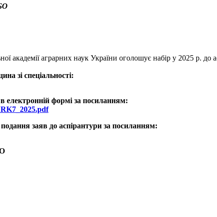
БО
ної академії аграрних наук України оголошує набір у 2025 р. до 
ина зі спеціальності:
 в електронній формі за посиланням:
NRK7_2025.pdf
а подання заяв до аспірантури за посиланням:
БО