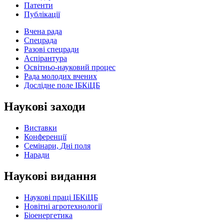
Патенти
Публікації
Вчена рада
Спецрада
Разові спецради
Аспірантура
Освітньо-науковий процес
Рада молодих вчених
Дослідне поле ІБКіЦБ
Наукові заходи
Виставки
Конференції
Семінари, Дні поля
Наради
Наукові видання
Наукові праці ІБКіЦБ
Новітні агротехнології
Бiоенергетика