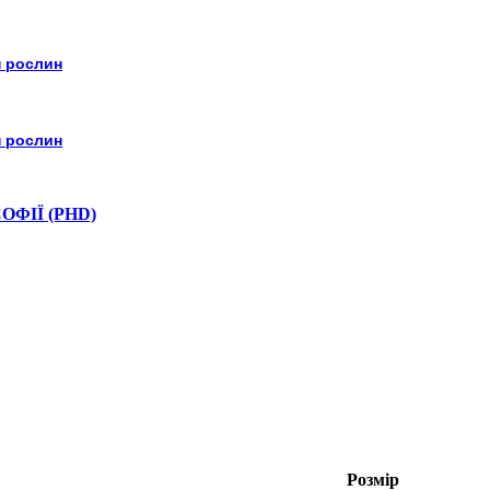
н рослин
н рослин
ФІЇ (PHD)
Розмір