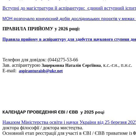
Вступні до магістратури й аспірантури: єдиний вступний іспит
МОН розпочало конкурсний добір дослідницьких проєктів у межах 
ПРАВИЛА ПРИЙОМУ у 2026 році:
Правила прийому в аспірантуру
для здобуття наукового ступеня до
Телефон для довідок: (044)275-53-66
Зав. аспірантурою
, к.с.-г.н., п.н.с.
Зацерковна Наталія Сергіївна
E-mail:
aspiranturaisb@ukr.net
КАЛЕНДАР ПРОВЕДЕННЯ ЄВІ / ЄВВ у 2025 році
Наказом Міністерства освіти і науки України від 25 березня 20
доктора філософії / доктора мистецтва.
Основний етап реєстрації для участі в ЄВІ / ЄВВ триватиме із
0