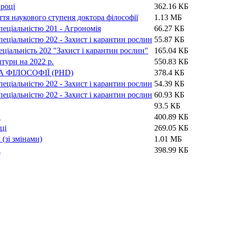
 році
362.16 КБ
ття наукового ступеня доктора філософії
1.13 МБ
спеціальністю 201 - Агрономія
66.27 КБ
спеціальністю 202 - Захист і карантин рослин
55.87 КБ
еціальність 202 "Захист і карантин рослин"
165.04 КБ
тури на 2022 р.
550.83 КБ
ФІЛОСОФІЇ (PHD)
378.4 КБ
спеціальністю 202 - Захист і карантин рослин
54.39 КБ
спеціальністю 202 - Захист і карантин рослин
60.93 КБ
93.5 КБ
і
400.89 КБ
ці
269.05 КБ
(зі змінами)
1.01 МБ
і
398.99 КБ