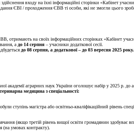
я здійснення входу на їхні інформаційні сторінки «Кабінет учас
дання ЄВІ / проходження ЄВВ ті особи, які не змогли цього зроби
 ЄВВ, отримають на своїх інформаційних сторінках «Кабінет уча
ування, а
до 14 серпня
– учасники додаткової сесії.
ідбудеться
до 08 серпня, а додаткової – до 03 вересня 2025 року.
ної академії аграрних наук України оголошує набір у 2025 р. до 
етеринарна медицина з спеціальності:
були ступінь магістра або освітньо-кваліфікаційний рівень спеці
вчання (якщо третій рівень вищої освіти громадянин здобуває в
я (на умовах контракту).