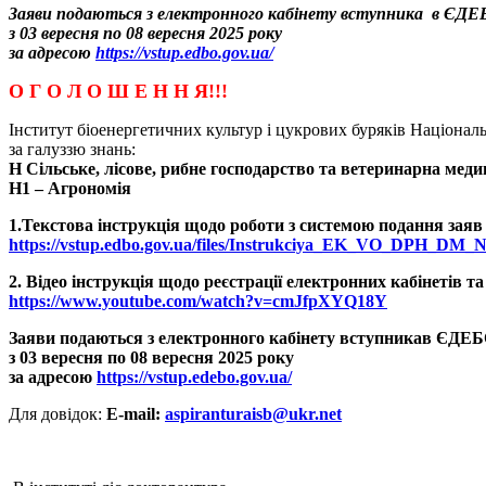
Заяви подаються з електронного кабінету вступника в ЄДЕ
з 03 вересня по 08 вересня 2025 року
за адресою
https://vstup.edbo.gov.ua/
О Г О Л О Ш Е Н Н Я!!!
Інститут біоенергетичних культур і цукрових буряків Національ
за галуззю знань:
Н Сільське, лісове, рибне господарство та ветеринарна медиц
Н1 – Агрономія
1.Текстова інструкція щодо роботи з системою подання заяв
https://vstup.edbo.gov.ua/files/Instrukciya_EK_VO_DPH_DM_
2. Відео інструкція щодо реєстрації електронних кабінетів т
https://www.youtube.com/watch?v=cmJfpXYQ18Y
Заяви подаються з електронного кабінету вступникав ЄДЕ
з 03 вересня по 08 вересня 2025 року
за адресою
https://vstup.edebo.gov.ua/
Для довідок:
E-mail:
aspiranturaisb@ukr.net