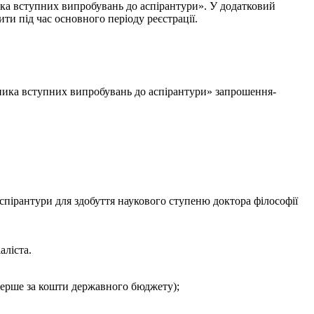
ника вступних випробувань до аспірантури». У додатковий
ти під час основного періоду реєстрації.
сника вступних випробувань до аспірантури» запрошення-
аспірантури для здобуття наукового ступеню доктора філософії
аліста.
перше за кошти державного бюджету);