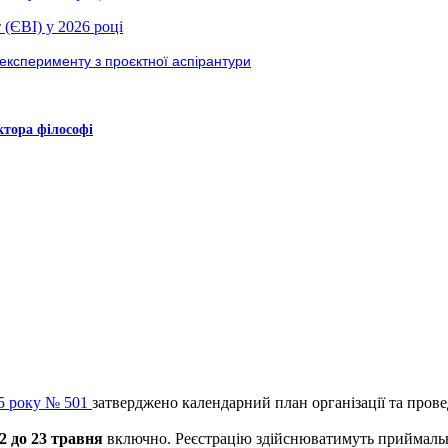
 (ЄВІ) у 2026 році
експерименту з проєктної аспірантури
ктора філософі
25 року № 501
затверджено календарний план організації та прове
2 до 23 травня
включно. Реєстрацію здійснюватимуть приймальні 