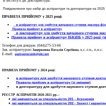
В інституті діє докторантура.
Повідомлення про набір до аспірантури та докторантури на 2025 
ПРАВИЛА ПРИЙОМУ у 2025 році:
в аспірантуру для здобуття наукового ступеня доктора філ
Правила прийому в аспірантуру
в докторантуру для здобуття наукового ступеня док
Правила прийому в аспірантуру ІБКіЦБ у 2025 році (зі
Телефон для довідок: (044)275-53-66
Зав. аспірантурою
, к.с.-г.н., п.н.с.
Зацерковна Наталія Сергіївна
E-mail:
aspiranturaisb@ukr.net
ПРАВИЛА ПРИЙОМУ у 2024 році:
в аспірантуру для здобуття наукового ступеня докт
Правила прийому в аспірантуру (зі змінами)
в докторантуру для здобуття наукового ступеня докт
РЕЄСТР АСПІРАНТІВ 2020-2021 рр..:
♦
які навчаються за спеціальністю 201 - Агрономія
♦
які навчаються за спеціальністю 202 - Захист і каранти