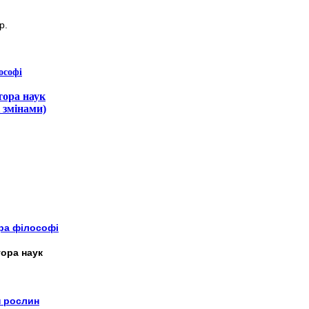
р.
ософі
тора наук
 змінами)
ора філософі
ора наук
н рослин