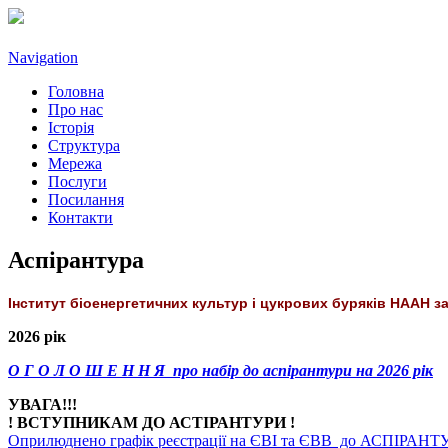
Navigation
Головна
Про нас
Історія
Структура
Мережа
Послуги
Посилання
Контакти
Аспірантура
Інститут біоенергетичних культур і цукрових буряків НААН за
2026 рік
О Г О Л О Ш Е Н Н Я
про набір до аспірантури на 2026 рік
УВАГА!!!
! ВСТУПНИКАМ ДО АСТІРАНТУРИ !
Оприлюднено графік реєстрації на ЄВІ та ЄВВ до АСПІРАНТУ