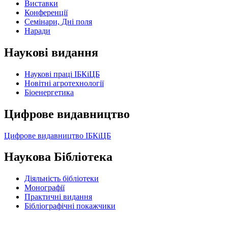
Виставки
Конференції
Семінари, Дні поля
Наради
Наукові видання
Наукові праці ІБКіЦБ
Новітні агротехнології
Бiоенергетика
Цифрове видавництво
Цифрове видавництво ІБКіЦБ
Наукова Бібліотека
Діяльність бібліотеки
Монографії
Практичні видання
Бібліографічні покажчики