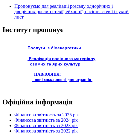
Пропонуємо для реалізації розсаду однорічних і
дворічних рослин стевії, ейхорнії, насіння стевії і сухий
лист
Інститут пропонує
Послуги з біоенергетики
Реалізація посівного матеріалу
озимих та ярих культур
ПАВЛОВНІЯ:
нові можливості для аграріїв
Офіційна інформація
Фінансова звітность за 2025 рік
Фінансова звітність за 2024 рік
Фінансова звітність за 2023 рік
Фінансова звітність за 2022 рік