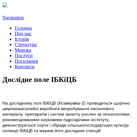
Navigation
Головна
Про нас
Історія
Структура
Мережа
Послуги
Посилання
Контакти
Дослідне поле ІБКіЦБ
На дослідному полі ІБКіЦБ (Ксаверівка-2) проводяться щорічно
широкомасштабні виробничі випробування насіннєвого
матеріалу, препаратів і систем захисту рослин за технологіями,
рекомендованими науковими підрозділами інституту,
демонструються сорти і гібриди сільськогосподарських культур
селекції ІБКіЦБ та мережі його дослідних станцій.