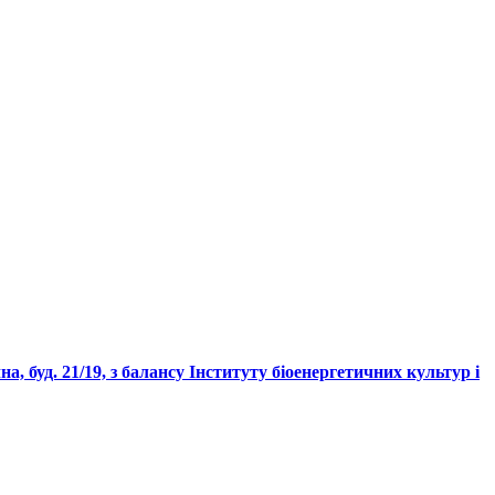
, буд. 21/19, з балансу Інституту біоенергетичних культур і