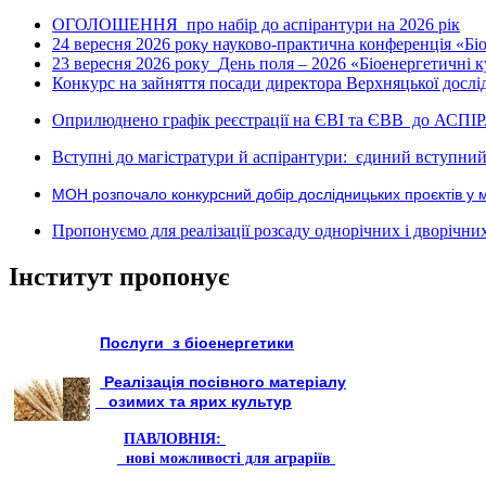
ОГОЛОШЕННЯ про набір до аспірантури на 2026 рік
24 вересня 2026 рок
науково-практична конференція «Біое
у
23 вересня 2026 року
День поля – 2026 «Біоенергетичні к
Конкурс на зайняття посади директора Верхняцької дослід
Оприлюднено графік реєстрації на ЄВІ та ЄВВ до АСПІ
Вступні до магістратури й аспірантури: єдиний вступний 
МОН розпочало конкурсний добір дослідницьких проєктів у 
Пропонуємо для реалізації розсаду однорічних і дворічних р
Інститут пропонує
Послуги з біоенергетики
Реалізація посівного матеріалу
озимих та ярих культур
ПАВЛОВНІЯ:
нові можливості для аграріїв