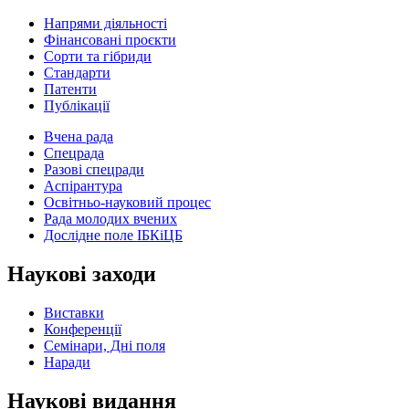
Напрями діяльності
Фінансовані проєкти
Сорти та гібриди
Стандарти
Патенти
Публікації
Вчена рада
Спецрада
Разові спецради
Аспірантура
Освітньо-науковий процес
Рада молодих вчених
Дослідне поле ІБКіЦБ
Наукові заходи
Виставки
Конференції
Семінари, Дні поля
Наради
Наукові видання