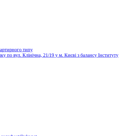
вартирного типу
 вул. Клінічна, 21/19 у м. Києві з балансу Інституту