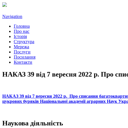
Navigation
Головна
Про нас
Історія
Структура
Мережа
Послуги
Посилання
Контакти
НАКАЗ 39 від 7 вересня 2022 р. Про сп
НАКАЗ 39 від 7 вересня 2022 р. Про списання багатоквартирно
цукрових буряків Національної академії аграрних Наук Укр
Наукова діяльність