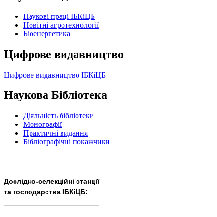
Наукові праці ІБКіЦБ
Новітні агротехнології
Бiоенергетика
Цифрове видавництво
Цифрове видавництво ІБКіЦБ
Наукова Бібліотека
Діяльність бібліотеки
Монографії
Практичні видання
Бібліографічні покажчики
Дослідно-селекційні станції
та господарства ІБКіЦБ:
______________________
___________________________