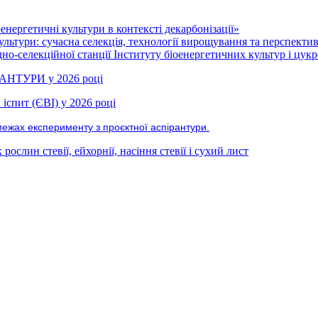
нергетичні культури в контексті декарбонізації»
ультури: сучасна селекція, технології вирощування та перспекти
но-селекційної станції Інституту біоенергетичних культур і цукр
РАНТУРИ у 2026 році
іспит (ЄВІ) у 2026 році
межах експерименту з проєктної аспірантури.
ослин стевії, ейхорнії, насіння стевії і сухий лист