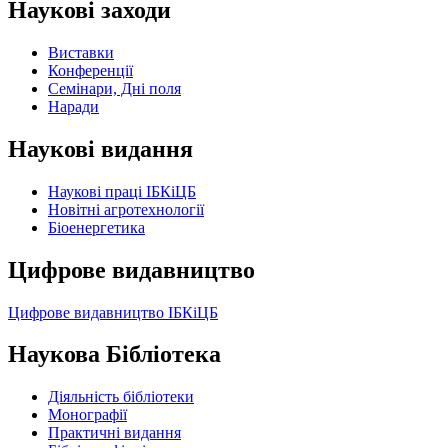
Наукові заходи
Виставки
Конференції
Семінари, Дні поля
Наради
Наукові видання
Наукові праці ІБКіЦБ
Новітні агротехнології
Бiоенергетика
Цифрове видавництво
Цифрове видавництво ІБКіЦБ
Наукова Бібліотека
Діяльність бібліотеки
Монографії
Практичні видання