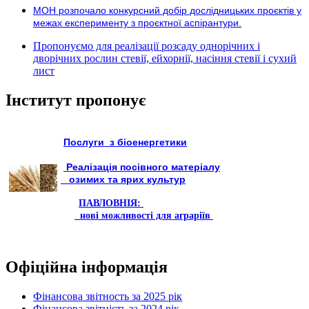
МОН розпочало конкурсний добір дослідницьких проєктів у
межах експерименту з проєктної аспірантури.
Пропонуємо для реалізації розсаду однорічних і
дворічних рослин стевії, ейхорнії, насіння стевії і сухий
лист
Інститут пропонує
Послуги з біоенергетики
Реалізація посівного матеріалу
озимих та ярих культур
ПАВЛОВНІЯ:
нові можливості для аграріїв
Офіційна інформація
Фінансова звітность за 2025 рік
Фінансова звітність за 2024 рік