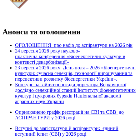
Анонси та оголошення
ОГОЛОШЕННЯ про набір до аспірантури на 2026 рік
24 вересня 2026 рок
науково-
у
практична конференція «Біоенергетичні культури в
контексті декарбонізації»
23 вересня 2026 року
День поля – 2026 «Біоенергетичні
культури: сучасна селекція, технології вирощування та
перспективи розвитку біоенергетики України».
Конкурс на зайняття посади директора Верхняцької
дослідно-селекційної станції Інституту біоенергетичних
культур і цукрових буряків Національної академії
аграрних наук України
Оприлюднено графік реєстрації на ЄВІ та ЄВВ до
АСПІРАНТУРИ у 2026 році
Вступні до магістратури й аспірантури: єдиний
вступний іспит (ЄВІ) у 2026 році