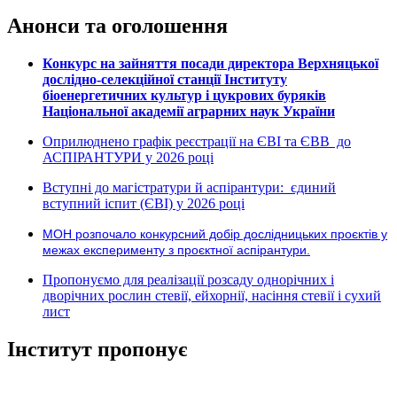
Анонси та оголошення
Конкурс на зайняття посади директора Верхняцької
дослідно-селекційної станції Інституту
біоенергетичних культур і цукрових буряків
Національної академії аграрних наук України
Оприлюднено графік реєстрації на ЄВІ та ЄВВ до
АСПІРАНТУРИ у 2026 році
Вступні до магістратури й аспірантури: єдиний
вступний іспит (ЄВІ) у 2026 році
МОН розпочало конкурсний добір дослідницьких проєктів у
межах експерименту з проєктної аспірантури.
Пропонуємо для реалізації розсаду однорічних і
дворічних рослин стевії, ейхорнії, насіння стевії і сухий
лист
Інститут пропонує