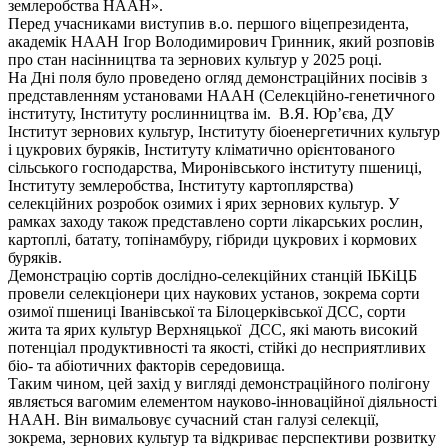
землеробства НААН».
Перед учасниками виступив в.о. першого віцепрезидента,
академік НААН Ігор Володимирович Гринник, який розповів
про стан насінництва та зернових культур у 2025 році.
На Дні поля було проведено огляд демонстраційних посівів з
представленням установами НААН (Селекційно-генетичного
інституту, Інституту рослинництва ім. В.Я. Юр’єва, ДУ
Інститут зернових культур, Інституту біоенергетичних культур
і цукрових буряків, Інституту кліматично орієнтованого
сільського господарства, Миронівського інституту пшениці,
Інституту землеробства, Інституту картоплярства)
селекційних розробок озимих і ярих зернових культур. У
рамках заходу також представлено сорти лікарських рослин,
картоплі, батату, топінамбуру, гібриди цукрових і кормових
буряків.
Демонстрацію сортів дослідно-селекційних станцій ІБКіЦБ
провели селекціонери цих наукових установ, зокрема сорти
озимої пшениці Іванівської та Білоцерківської ДСС, сорти
жита та ярих культур Верхняцької ДСС, які мають високий
потенціал продуктивності та якості, стійкі до несприятливих
біо- та абіотичних факторів середовища.
Таким чином, цей захід у вигляді демонстраційного полігону
являється вагомим елементом науково-інноваційної діяльності
НААН. Він вимальовує сучасний стан галузі селекції,
зокрема, зернових культур та відкриває перспективи розвитку