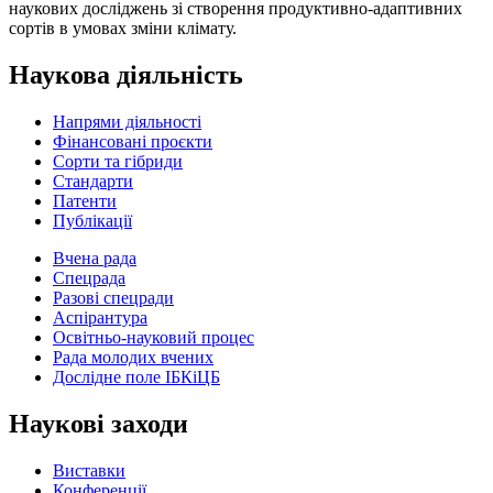
наукових досліджень зі створення продуктивно-адаптивних
сортів в умовах зміни клімату.
Наукова діяльність
Напрями діяльності
Фінансовані проєкти
Сорти та гібриди
Стандарти
Патенти
Публікації
Вчена рада
Спецрада
Разові спецради
Аспірантура
Освітньо-науковий процес
Рада молодих вчених
Дослідне поле ІБКіЦБ
Наукові заходи
Виставки
Конференції