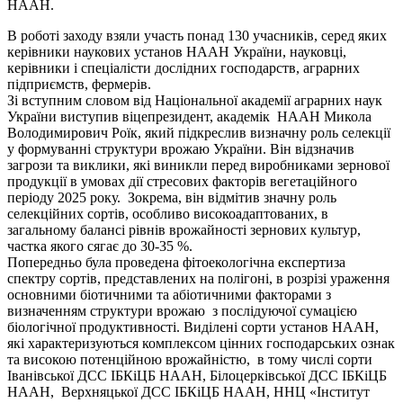
НААН.
В роботі заходу взяли участь понад 130 учасників, серед яких
керівники наукових установ НААН України, науковці,
керівники і спеціалісти дослідних господарств, аграрних
підприємств, фермерів.
Зі вступним словом від Національної академії аграрних наук
України виступив віцепрезидент, академік НААН Микола
Володимирович Роїк, який підкреслив визначну роль селекції
у формуванні структури врожаю України. Він відзначив
загрози та виклики, які виникли перед виробниками зернової
продукції в умовах дії стресових факторів вегетаційного
періоду 2025 року. Зокрема, він відмітив значну роль
селекційних сортів, особливо високоадаптованих, в
загальному балансі рівнів врожайності зернових культур,
частка якого сягає до 30-35 %.
Попередньо була проведена фітоекологічна експертиза
спектру сортів, представлених на полігоні, в розрізі ураження
основними біотичними та абіотичними факторами з
визначенням структури врожаю з послідуючої сумацією
біологічної продуктивності. Виділені сорти установ НААН,
які характеризуються комплексом цінних господарських ознак
та високою потенційною врожайністю, в тому числі сорти
Іванівської ДСС ІБКіЦБ НААН, Білоцерківської ДСС ІБКіЦБ
НААН, Верхняцької ДСС ІБКіЦБ НААН, ННЦ «Інститут