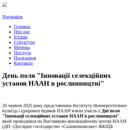
Navigation
Головна
Про нас
Історія
Структура
Мережа
Послуги
Посилання
Контакти
День поля "Інновації селекційних
установ НААН в рослинництві"
26 червня 2025 року представники Інституту біоенергетичних
культур і цукрових буряків НААН взяли участь у
Дні поля
"Інновації селекційних установ НААН в рослинництві"
,
який проводився на Виставково-інноваційному центрі НААН
(ДП «Дослідне господарство «Саливонківське» ІБКіЦБ