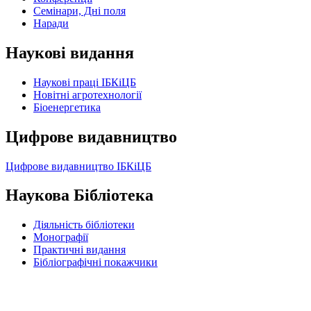
Семінари, Дні поля
Наради
Наукові видання
Наукові праці ІБКіЦБ
Новітні агротехнології
Бiоенергетика
Цифрове видавництво
Цифрове видавництво ІБКіЦБ
Наукова Бібліотека
Діяльність бібліотеки
Монографії
Практичні видання
Бібліографічні покажчики