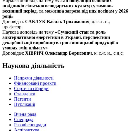
Наукова доповідь на тему
«Стан популяцій основних
шкідників сільськогосподарських культур у зимово-
весняний період, та можлива загроза від них посівам у 2026
році»
Доповідач:
САБЛУК Василь Трохимович
, д. с.-г. н.,
професор.
Наукова доповідь на тему
«Сучасний стан та роль
альтернативної енергетики в Україні, перспективи
декарбонізації виробництва рослинницької продукції в
умовах змін клімату»
Доповідач:
ХІВРИЧ Олександр Борисович
, к. с.-г. н., с.н.с.
Наукова діяльність
Напрями діяльності
Фінансовані проєкти
Сорти та гібриди
Стандарти
Патенти
Публікації
Вчена рада
Спецрада
Разові спецради
Аспірантура