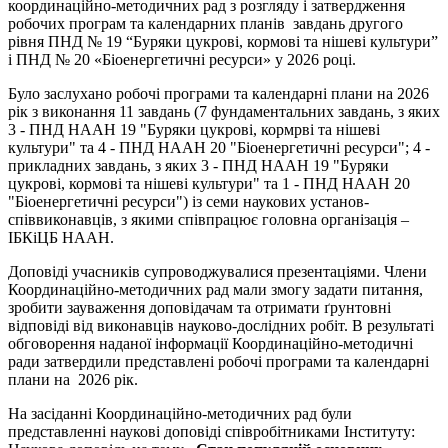
координаційно-методичних рад з розгляду і затвердження
робочих програм та календарних планів завдань другого
рівня ПНД № 19 “Буряки цукрові, кормові та нішеві культури”
і ПНД № 20 «Біоенергетичні ресурси» у 2026 році.
Було заслухано робочі програми та календарні плани на 2026
рік з виконання 11 завдань (7 фундаментальних завдань, з яких
3 - ПНД НААН 19 "Буряки цукрові, кормрві та нішеві
культури" та 4 - ПНД НААН 20 "Біоенергетичні ресурси"; 4 -
прикладних завдань, з яких 3 - ПНД НААН 19 "Буряки
цукрові, кормові та нішеві культури" та 1 - ПНД НААН 20
"Біоенергетичні ресурси") із семи наукових установ-
співвиконавців, з якими співпрацює головна організація –
ІБКіЦБ НААН.
Доповіді учасників супроводжувалися презентаціями. Члени
Координаційно-методичних рад мали змогу задати питання,
зробити зауваження доповідачам та отримати ґрунтовні
відповіді від виконавців науково-дослідних робіт. В результаті
обговорення наданої інформації Координаційно-методичні
ради затвердили представлені робочі програми та календарні
плани на 2026 рік.
На засіданні Координаційно-методичних рад були
представленні наукові доповіді співробітниками Інституту: