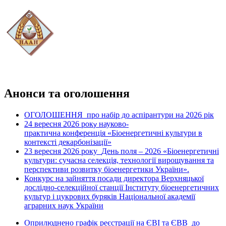
Анонси та оголошення
ОГОЛОШЕННЯ про набір до аспірантури на 2026 рік
24 вересня 2026 рок
науково-
у
практична конференція «Біоенергетичні культури в
контексті декарбонізації»
23 вересня 2026 року
День поля – 2026 «Біоенергетичні
культури: сучасна селекція, технології вирощування та
перспективи розвитку біоенергетики України».
Конкурс на зайняття посади директора Верхняцької
дослідно-селекційної станції Інституту біоенергетичних
культур і цукрових буряків Національної академії
аграрних наук України
Оприлюднено графік реєстрації на ЄВІ та ЄВВ до