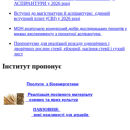
АСПІРАНТУРИ у 2026 році
Вступні до магістратури й аспірантури: єдиний
вступний іспит (ЄВІ) у 2026 році
МОН розпочало конкурсний добір дослідницьких проєктів у
межах експерименту з проєктної аспірантури.
Пропонуємо для реалізації розсаду однорічних і
дворічних рослин стевії, ейхорнії, насіння стевії і сухий
лист
Інститут пропонує
Послуги з біоенергетики
Реалізація посівного матеріалу
озимих та ярих культур
ПАВЛОВНІЯ:
нові можливості для аграріїв