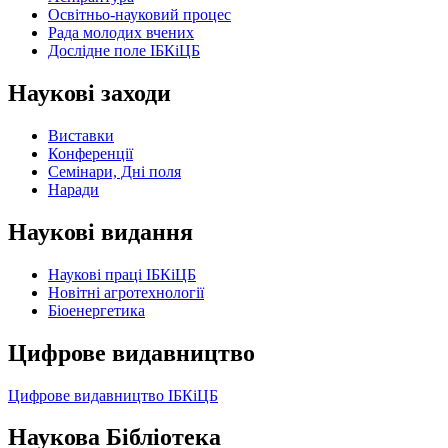
Освітньо-науковий процес
Рада молодих вчених
Дослідне поле ІБКіЦБ
Наукові заходи
Виставки
Конференції
Семінари, Дні поля
Наради
Наукові видання
Наукові праці ІБКіЦБ
Новітні агротехнології
Бiоенергетика
Цифрове видавництво
Цифрове видавництво ІБКіЦБ
Наукова Бібліотека