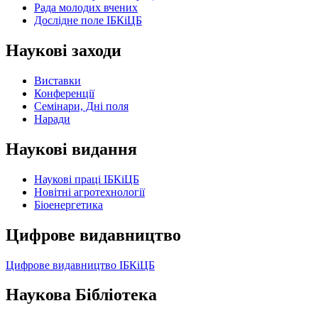
Рада молодих вчених
Дослідне поле ІБКіЦБ
Наукові заходи
Виставки
Конференції
Семінари, Дні поля
Наради
Наукові видання
Наукові праці ІБКіЦБ
Новітні агротехнології
Бiоенергетика
Цифрове видавництво
Цифрове видавництво ІБКіЦБ
Наукова Бібліотека