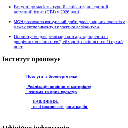
Вступні до магістратури й аспірантури: єдиний
вступний іспит (ЄВІ) у 2026 році
МОН розпочало конкурсний добір дослідницьких проєктів у
межах експерименту з проєктної аспірантури.
Пропонуємо для реалізації розсаду однорічних і
дворічних рослин стевії, ейхорнії, насіння стевії і сухий
лист
Інститут пропонує
Послуги з біоенергетики
Реалізація посівного матеріалу
озимих та ярих культур
ПАВЛОВНІЯ:
нові можливості для аграріїв