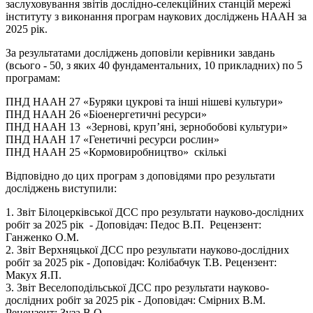
заслуховування звітів дослідно-селекційних станцій мережі
інституту з виконання програм наукових досліджень НААН за
2025 рік.
За результатами досліджень доповіли керівники завдань
(всього - 50, з яких 40 фундаментальних, 10 прикладних) по 5
програмам:
ПНД НААН 27 «Буряки цукрові та інші нішеві культури»
ПНД НААН 26 «Біоенергетичні ресурси»
ПНД НААН 13 «Зернові, круп’яні, зернобобові культури»
ПНД НААН 17 «Генетичні ресурси рослин»
ПНД НААН 25 «Кормовиробництво» скількі
Відповідно до цих програм з доповідями про результати
досліджень виступили:
1. Звіт Білоцерківської ДСС про результати науково-дослідних
робіт за 2025 рік - Доповідач: Педос В.П. Рецензент:
Ганженко О.М.
2. Звіт Верхняцької ДСС про результати науково-дослідних
робіт за 2025 рік - Доповідач: Колібабчук Т.В. Рецензент:
Макух Я.П.
3. Звіт Веселоподільської ДСС про результати науково-
дослідних робіт за 2025 рік - Доповідач: Смірних В.М.
Рецензент: Зуза В.О.