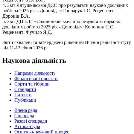
4. Звіт Ялтушківської ДСС про результати науково-дослідних
робіт за 2025 рік - Доповідач: Гончарук Г.С. Рецензент:
Доронін В.А.
5. Звіт ДП «ДГ «Саливонківське» про результати науково-
дослідних робіт за 2025 рік - Доповідач: Кононюк Н.О.
Рецензент: Фучило Я.Д.
Звіти схвалені та затверджені рішенням Вченої ради Інституту
від 11-12 січня 2026 р.
Наукова діяльність
Напрями діяльності
Фінансовані проєкти
Сорти та гібриди
Стандарти
Патенти
Публікації
Вчена рада
Спецрада
Разові спецради
Аспірантура
Освітньо-науковий процес