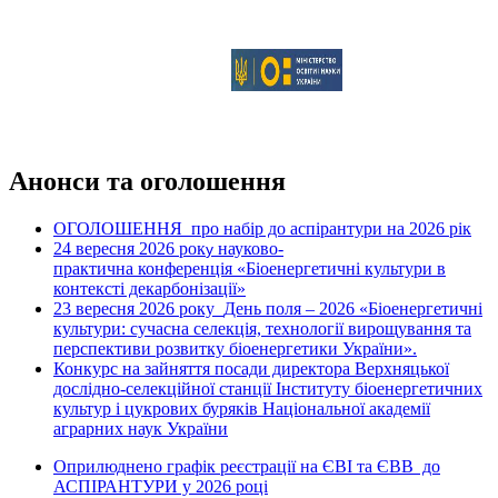
Анонси та оголошення
ОГОЛОШЕННЯ про набір до аспірантури на 2026 рік
24 вересня 2026 рок
науково-
у
практична конференція «Біоенергетичні культури в
контексті декарбонізації»
23 вересня 2026 року
День поля – 2026 «Біоенергетичні
культури: сучасна селекція, технології вирощування та
перспективи розвитку біоенергетики України».
Конкурс на зайняття посади директора Верхняцької
дослідно-селекційної станції Інституту біоенергетичних
культур і цукрових буряків Національної академії
аграрних наук України
Оприлюднено графік реєстрації на ЄВІ та ЄВВ до
АСПІРАНТУРИ у 2026 році