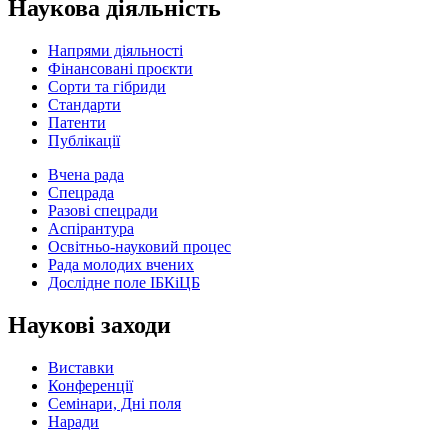
Наукова діяльність
Напрями діяльності
Фінансовані проєкти
Сорти та гібриди
Стандарти
Патенти
Публікації
Вчена рада
Спецрада
Разові спецради
Аспірантура
Освітньо-науковий процес
Рада молодих вчених
Дослідне поле ІБКіЦБ
Наукові заходи
Виставки
Конференції
Семінари, Дні поля
Наради