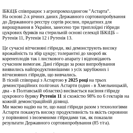
ІБКіЦБ співпрацює з агропромхолдингом "Астарта".
На основі 2-х річних даних Державного сортовипробування
до Державного реєстру сортів рослин, придатних для
вирощування в України, занесено три триплоїдні гібриди
цукрових буряків на стерильній основі селекції ІБКіЦБ –
Рутенія 11, Рутенія 12 і Рутенія 13.
Це сучасні вітчизняні гібриди, які демонструють високу
врожайність та збір цукру; толерантні до хвороб як
коренеплодів так і листкового апарату і відповідають
сучасним вимогам. Дані гібриди за роки випробування
виявились найпродуктивнішими з усіх зарубіжних і
вітчизняних гібридів, що вивчались.
В тісній співпраці з Астартою
у 2025 році
на трьох
демонстраційних полігонах Астарти (один - в Хмельницькій,
два - в Полтавській областях) висівається насіння гібриду
цукрового буряку
Рутенія 11
зі схожістю 98% по 6 гектарів на
кожній демонстраційній ділянці.
Ми маємо надію на те, що наші гібриди разом з технологіями
Астарти покажуть високу продуктивність та якість сировини
у порівнянні з іноземними гібридами так, як показали
результати Державного сортовипробування (85 т/га).