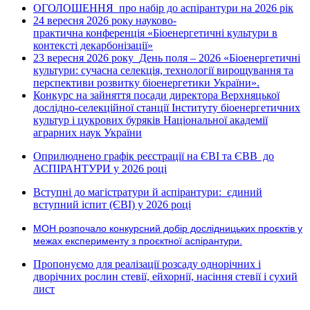
ОГОЛОШЕННЯ про набір до аспірантури на 2026 рік
24 вересня 2026 рок
науково-
у
практична конференція «Біоенергетичні культури в
контексті декарбонізації»
23 вересня 2026 року
День поля – 2026 «Біоенергетичні
культури: сучасна селекція, технології вирощування та
перспективи розвитку біоенергетики України».
Конкурс на зайняття посади директора Верхняцької
дослідно-селекційної станції Інституту біоенергетичних
культур і цукрових буряків Національної академії
аграрних наук України
Оприлюднено графік реєстрації на ЄВІ та ЄВВ до
АСПІРАНТУРИ у 2026 році
Вступні до магістратури й аспірантури: єдиний
вступний іспит (ЄВІ) у 2026 році
МОН розпочало конкурсний добір дослідницьких проєктів у
межах експерименту з проєктної аспірантури.
Пропонуємо для реалізації розсаду однорічних і
дворічних рослин стевії, ейхорнії, насіння стевії і сухий
лист