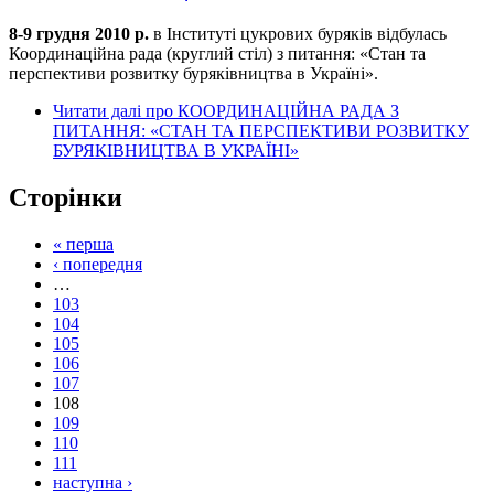
8-9 грудня 2010 р.
в Інституті цукрових буряків відбулась
Координаційна рада (круглий стіл) з питання: «Стан та
перспективи розвитку буряківництва в Україні».
Читати далі
про КООРДИНАЦІЙНА РАДА З
ПИТАННЯ: «СТАН ТА ПЕРСПЕКТИВИ РОЗВИТКУ
БУРЯКІВНИЦТВА В УКРАЇНІ»
Сторінки
« перша
‹ попередня
…
103
104
105
106
107
108
109
110
111
наступна ›