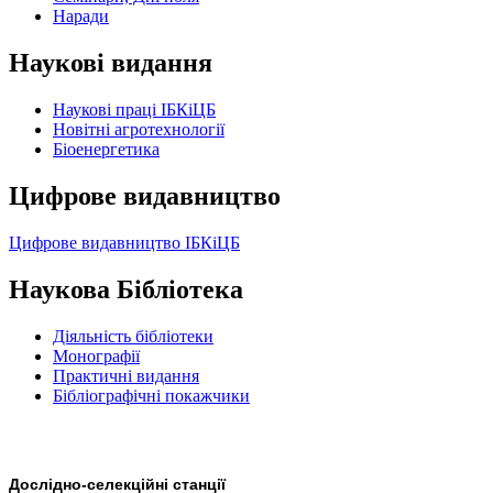
Наради
Наукові видання
Наукові праці ІБКіЦБ
Новітні агротехнології
Бiоенергетика
Цифрове видавництво
Цифрове видавництво ІБКіЦБ
Наукова Бібліотека
Діяльність бібліотеки
Монографії
Практичні видання
Бібліографічні покажчики
Дослідно-селекційні станції