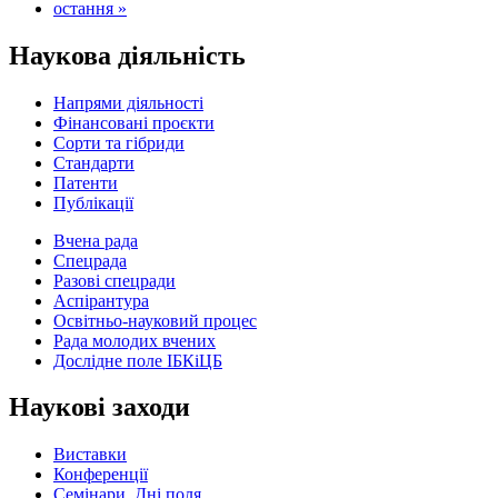
остання »
Наукова діяльність
Напрями діяльності
Фінансовані проєкти
Сорти та гібриди
Стандарти
Патенти
Публікації
Вчена рада
Спецрада
Разові спецради
Аспірантура
Освітньо-науковий процес
Рада молодих вчених
Дослідне поле ІБКіЦБ
Наукові заходи
Виставки
Конференції
Семінари, Дні поля