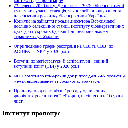
контексті декарбонізації»
23 вересня 2026 року
День поля – 2026 «Біоенергетичні
культури: сучасна селекція, технології вирощування та
перспективи розвитку біоенергетики України».
Конкурс на зайняття посади директора Верхняцької
дослідно-селекційної станції Інституту біоенергетичних
культур і цукрових буряків Національної академії
аграрних наук України
Оприлюднено графік реєстрації на ЄВІ та ЄВВ до
АСПІРАНТУРИ у 2026 році
Вступні до магістратури й аспірантури: єдиний
вступний іспит (ЄВІ) у 2026 році
МОН розпочало конкурсний добір дослідницьких проєктів у
межах експерименту з проєктної аспірантури.
Пропонуємо для реалізації розсаду однорічних і
дворічних рослин стевії, ейхорнії, насіння стевії і сухий
лист
Інститут пропонує