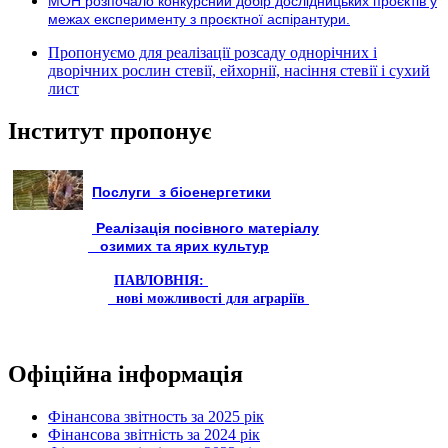
МОН розпочало конкурсний добір дослідницьких проєктів у
межах експерименту з проєктної аспірантури.
Пропонуємо для реалізації розсаду однорічних і
дворічних рослин стевії, ейхорнії, насіння стевії і сухий
лист
Інститут пропонує
Послуги з біоенергетики
Реалізація посівного матеріалу
озимих та ярих культур
ПАВЛОВНІЯ:
нові можливості для аграріїв
Офіційна інформація
Фінансова звітность за 2025 рік
Фінансова звітність за 2024 рік