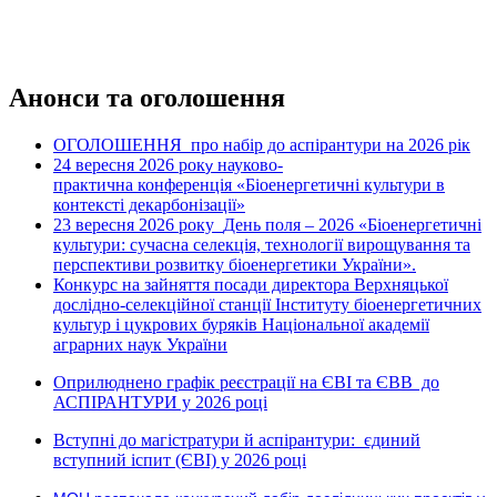
Анонси та оголошення
ОГОЛОШЕННЯ про набір до аспірантури на 2026 рік
24 вересня 2026 рок
науково-
у
практична конференція «Біоенергетичні культури в
контексті декарбонізації»
23 вересня 2026 року
День поля – 2026 «Біоенергетичні
культури: сучасна селекція, технології вирощування та
перспективи розвитку біоенергетики України».
Конкурс на зайняття посади директора Верхняцької
дослідно-селекційної станції Інституту біоенергетичних
культур і цукрових буряків Національної академії
аграрних наук України
Оприлюднено графік реєстрації на ЄВІ та ЄВВ до
АСПІРАНТУРИ у 2026 році
Вступні до магістратури й аспірантури: єдиний
вступний іспит (ЄВІ) у 2026 році