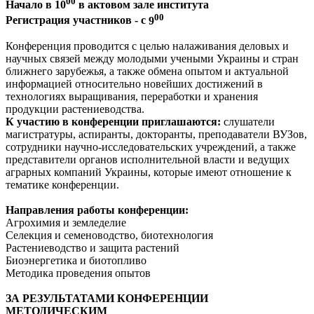
00
Начало в 10
в актовом зале института
00
Регистрация участников - с
9
Конференция проводится с целью налаживания деловых и
научных связей между молодыми учеными Украины и стран
ближнего зарубежья, а также обмена опытом и актуальной
информацией относительно новейших достижений в
технологиях выращивания, переработки и хранения
продукции растениеводства.
К участию в конференции приглашаются:
слушатели
магистратуры, аспиранты, докторанты, преподаватели ВУЗов,
сотрудники научно-исследовательских учреждений, а также
представители органов исполнительной власти и ведущих
аграрных компаний Украины, которые имеют отношение к
тематике конференции.
Направления работы конференции:
Агрохимия и земледелие
Селекция и семеноводство, биотехнология
Растениеводство и защита растений
Биоэнергетика и биотопливо
Методика проведения опытов
ЗА РЕЗУЛЬТАТАМИ КОНФЕРЕНЦИИ
МЕТОДИЧЕСКИМ