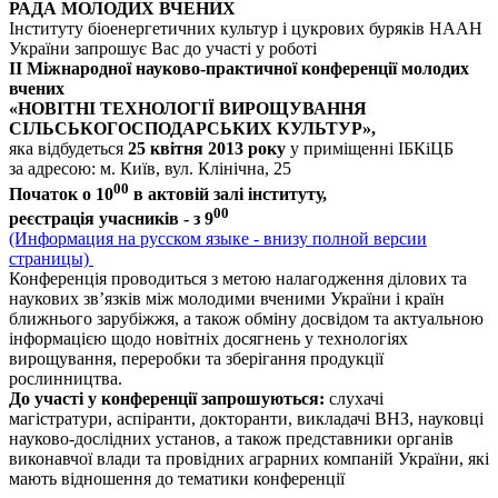
РАДА МОЛОДИХ ВЧЕНИХ
Інституту біоенергетичних культур і цукрових буряків НААН
України запрошує Вас до участі у роботі
ІІ Міжнародної науково-практичної конференції молодих
вчених
«НОВІТНІ ТЕХНОЛОГІЇ ВИРОЩУВАННЯ
СІЛЬСЬКОГОСПОДАРСЬКИХ КУЛЬТУР»,
яка відбудеться
25 квітня 2013 року
у приміщенні ІБКіЦБ
за адресою: м. Київ, вул. Клінічна, 25
00
Початок о 10
в актовій залі інституту,
00
реєстрація учасників - з 9
(Информация на русском языке - внизу полной версии
страницы)
Конференція проводиться з метою налагодження ділових та
наукових зв’язків між молодими вченими України і країн
ближнього зарубіжжя, а також обміну досвідом та актуальною
інформацією щодо новітніх досягнень у технологіях
вирощування, переробки та зберігання продукції
рослинництва.
До участі у конференції запрошуються:
слухачі
магістратури, аспіранти, докторанти, викладачі ВНЗ, науковці
науково-дослідних установ, а також представники органів
виконавчої влади та провідних аграрних компаній України, які
мають відношення до тематики конференції