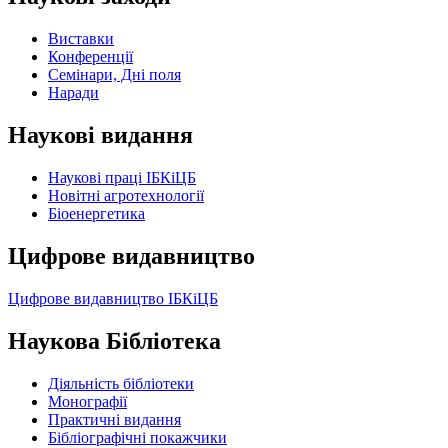
Виставки
Конференції
Семінари, Дні поля
Наради
Наукові видання
Наукові праці ІБКіЦБ
Новітні агротехнології
Бiоенергетика
Цифрове видавництво
Цифрове видавництво ІБКіЦБ
Наукова Бібліотека
Діяльність бібліотеки
Монографії
Практичні видання
Бібліографічні покажчики