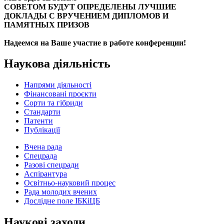
СОВЕТОМ БУДУТ ОПРЕДЕЛЕНЫ ЛУЧШИЕ
ДОКЛАДЫ С ВРУЧЕНИЕМ ДИПЛОМОВ И
ПАМЯТНЫХ ПРИЗОВ
Надеемся на Ваше участие в работе конференции!
Наукова діяльність
Напрями діяльності
Фінансовані проєкти
Сорти та гібриди
Стандарти
Патенти
Публікації
Вчена рада
Спецрада
Разові спецради
Аспірантура
Освітньо-науковий процес
Рада молодих вчених
Дослідне поле ІБКіЦБ
Наукові заходи