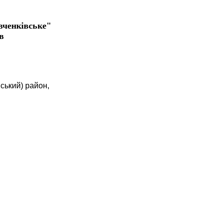
вченківське"
в
вський) район,