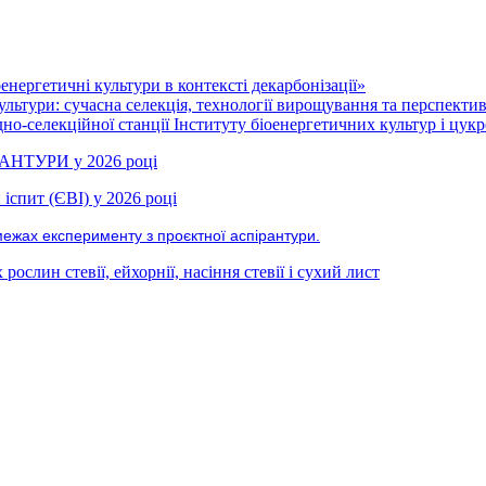
нергетичні культури в контексті декарбонізації»
ультури: сучасна селекція, технології вирощування та перспекти
но-селекційної станції Інституту біоенергетичних культур і цукр
РАНТУРИ у 2026 році
іспит (ЄВІ) у 2026 році
межах експерименту з проєктної аспірантури.
ослин стевії, ейхорнії, насіння стевії і сухий лист