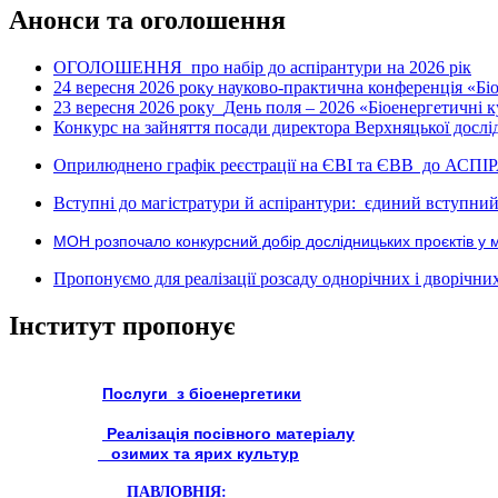
Анонси та оголошення
ОГОЛОШЕННЯ про набір до аспірантури на 2026 рік
24 вересня 2026 рок
науково-практична конференція «Біое
у
23 вересня 2026 року
День поля – 2026 «Біоенергетичні к
Конкурс на зайняття посади директора Верхняцької дослід
Оприлюднено графік реєстрації на ЄВІ та ЄВВ до АСПІ
Вступні до магістратури й аспірантури: єдиний вступний 
МОН розпочало конкурсний добір дослідницьких проєктів у 
Пропонуємо для реалізації розсаду однорічних і дворічних р
Інститут пропонує
Послуги з біоенергетики
Реалізація посівного матеріалу
озимих та ярих культур
ПАВЛОВНІЯ: