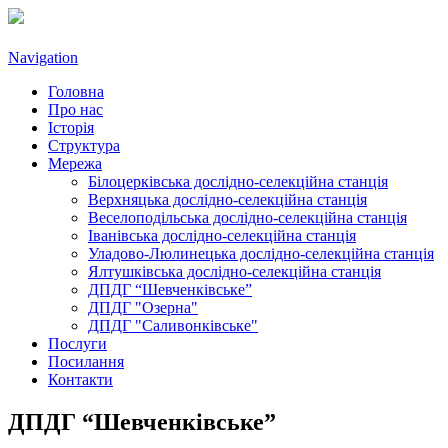
Navigation
Головна
Про нас
Історія
Структура
Мережа
Білоцерківська дослідно-селекційна станція
Верхняцька дослідно-селекційна станція
Веселоподільська дослідно-селекційна станція
Іванівська дослідно-селекційна станція
Уладово-Люлинецькa дослідно-селекційна станція
Ялтушківськa дослідно-селекційна станція
ДПДГ “Шевченківське”
ДПДГ "Озерна"
ДПДГ "Саливонківське"
Послуги
Посилання
Контакти
ДПДГ “Шевченківське”