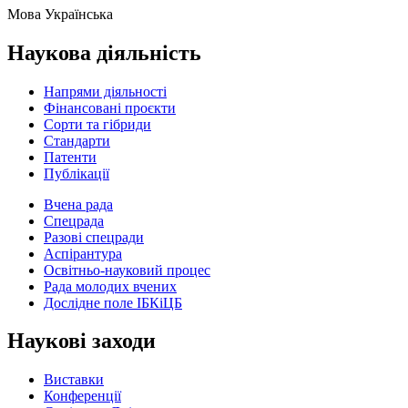
Мова
Українська
Наукова діяльність
Напрями діяльності
Фінансовані проєкти
Сорти та гібриди
Стандарти
Патенти
Публікації
Вчена рада
Спецрада
Разові спецради
Аспірантура
Освітньо-науковий процес
Рада молодих вчених
Дослідне поле ІБКіЦБ
Наукові заходи
Виставки
Конференції