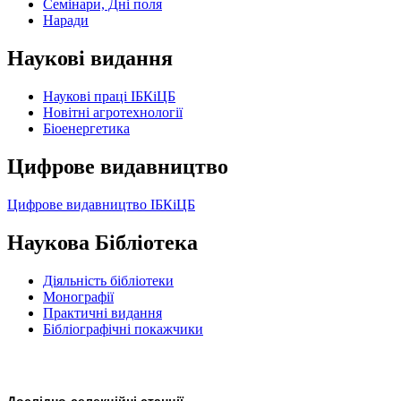
Семінари, Дні поля
Наради
Наукові видання
Наукові праці ІБКіЦБ
Новітні агротехнології
Бiоенергетика
Цифрове видавництво
Цифрове видавництво ІБКіЦБ
Наукова Бібліотека
Діяльність бібліотеки
Монографії
Практичні видання
Бібліографічні покажчики