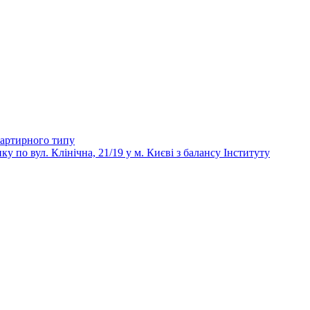
вартирного типу
 вул. Клінічна, 21/19 у м. Києві з балансу Інституту