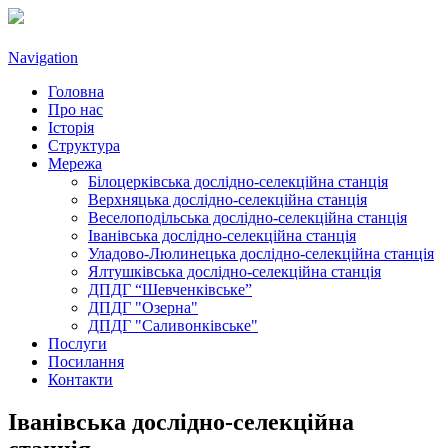
Navigation
Головна
Про нас
Історія
Структура
Мережа
Білоцерківська дослідно-селекційна станція
Верхняцька дослідно-селекційна станція
Веселоподільська дослідно-селекційна станція
Іванівська дослідно-селекційна станція
Уладово-Люлинецькa дослідно-селекційна станція
Ялтушківськa дослідно-селекційна станція
ДПДГ “Шевченківське”
ДПДГ "Озерна"
ДПДГ "Саливонківське"
Послуги
Посилання
Контакти
Іванівська дослідно-селекційна