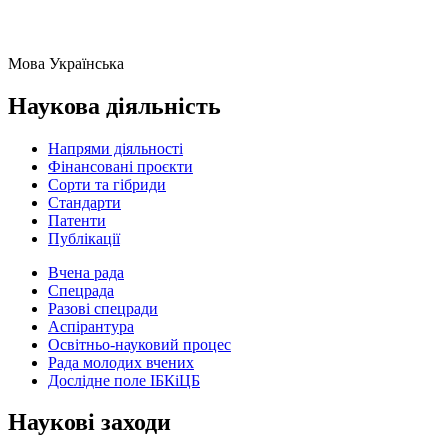
Мова
Українська
Наукова діяльність
Напрями діяльності
Фінансовані проєкти
Сорти та гібриди
Стандарти
Патенти
Публікації
Вчена рада
Спецрада
Разові спецради
Аспірантура
Освітньо-науковий процес
Рада молодих вчених
Дослідне поле ІБКіЦБ
Наукові заходи