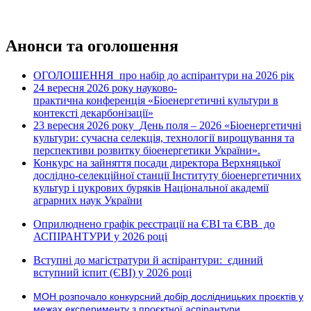
Анонси та оголошення
ОГОЛОШЕННЯ про набір до аспірантури на 2026 рік
24 вересня 2026 рок
науково-
у
практична конференція «Біоенергетичні культури в
контексті декарбонізації»
23 вересня 2026 року
День поля – 2026 «Біоенергетичні
культури: сучасна селекція, технології вирощування та
перспективи розвитку біоенергетики України».
Конкурс на зайняття посади директора Верхняцької
дослідно-селекційної станції Інституту біоенергетичних
культур і цукрових буряків Національної академії
аграрних наук України
Оприлюднено графік реєстрації на ЄВІ та ЄВВ до
АСПІРАНТУРИ у 2026 році
Вступні до магістратури й аспірантури: єдиний
вступний іспит (ЄВІ) у 2026 році
МОН розпочало конкурсний добір дослідницьких проєктів у
межах експерименту з проєктної аспірантури.