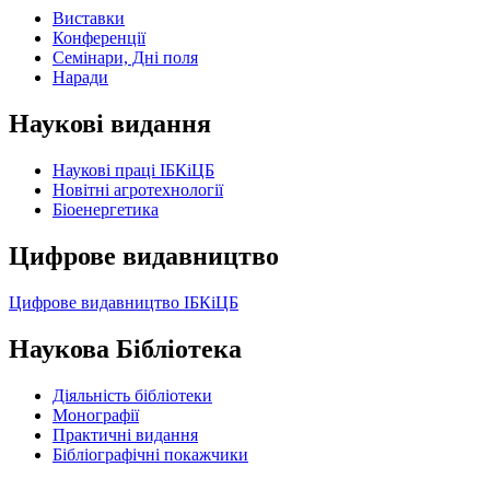
Виставки
Конференції
Семінари, Дні поля
Наради
Наукові видання
Наукові праці ІБКіЦБ
Новітні агротехнології
Бiоенергетика
Цифрове видавництво
Цифрове видавництво ІБКіЦБ
Наукова Бібліотека
Діяльність бібліотеки
Монографії
Практичні видання
Бібліографічні покажчики