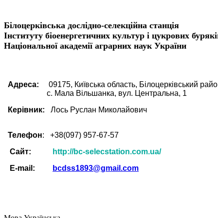
Білоцерківська дослідно-селекційна станція
Інституту біоенергетичних культур і цукрових бурякі
Національної академії аграрних наук України
Адреса:
09175, Київська область, Білоцерківський райо
c. Мала Вільшанка, вул. Центральна, 1
Керівник:
Лось Руслан Миколайович
Телефон
: +38(097) 957-67-57
Сайт:
http://bc-selecstation.com.ua/
Е-mail:
bcdss1893@gmail.com
Мова
Українська