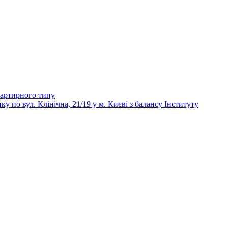
вартирного типу
 вул. Клінічна, 21/19 у м. Києві з балансу Інституту