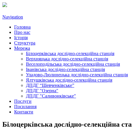
Navigation
Головна
Про нас
Історія
Структура
Мережа
Білоцерківська дослідно-селекційна станція
Верхняцька дослідно-селекційна станція
Веселоподільська дослідно-селекційна станція
Іванівська дослідно-селекційна станція
Уладово-Люлинецькa дослідно-селекційна станція
Ялтушківськa дослідно-селекційна станція
ДПДГ “Шевченківське”
ДПДГ "Озерна"
ДПДГ "Саливонківське"
Послуги
Посилання
Контакти
Білоцерківська дослідно-селекційна с