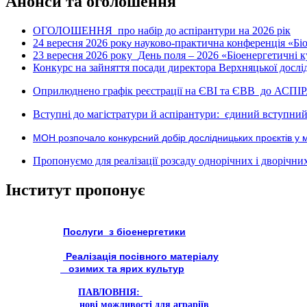
Анонси та оголошення
ОГОЛОШЕННЯ про набір до аспірантури на 2026 рік
24 вересня 2026 рок
науково-практична конференція «Біое
у
23 вересня 2026 року
День поля – 2026 «Біоенергетичні к
Конкурс на зайняття посади директора Верхняцької дослід
Оприлюднено графік реєстрації на ЄВІ та ЄВВ до АСПІ
Вступні до магістратури й аспірантури: єдиний вступний 
МОН розпочало конкурсний добір дослідницьких проєктів у 
Пропонуємо для реалізації розсаду однорічних і дворічних р
Інститут пропонує
Послуги з біоенергетики
Реалізація посівного матеріалу
озимих та ярих культур
ПАВЛОВНІЯ:
нові можливості для аграріїв