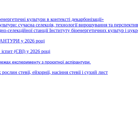
нергетичні культури в контексті декарбонізації»
ультури: сучасна селекція, технології вирощування та перспекти
но-селекційної станції Інституту біоенергетичних культур і цукр
РАНТУРИ у 2026 році
іспит (ЄВІ) у 2026 році
межах експерименту з проєктної аспірантури.
ослин стевії, ейхорнії, насіння стевії і сухий лист