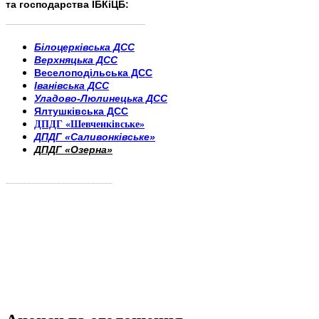
та господарства ІБКіЦБ:
______________________
___________________________
Білоцерківська ДСС
Верхняцька ДСС
Веселоподільська ДСС
Іванівська ДСС
Уладово-Люлинецька ДСС
Ялтушківська ДСС
ДПДГ «Шевченківське»
ДПДГ «Саливонківське»
ДПДГ «Озерна»
_________________________