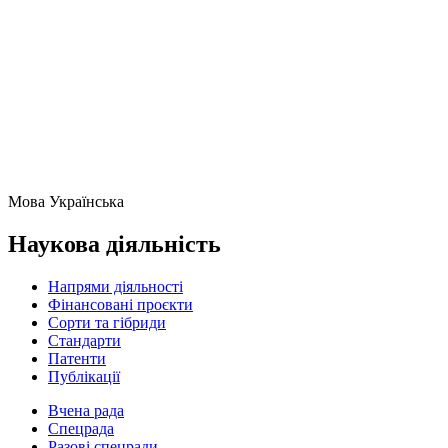
Мова
Українська
Наукова діяльність
Напрями діяльності
Фінансовані проєкти
Сорти та гібриди
Стандарти
Патенти
Публікації
Вчена рада
Спецрада
Разові спецради