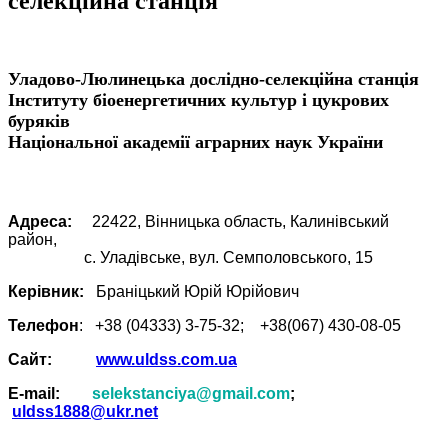
селекційна станція
Уладово-Люлинецька дослідно-селекційна станція
Інституту біоенергетичних культур і цукрових
буряків
Національної академії аграрних наук України
Адреса:
22422, Вінницька область, Калинівський
район,
c. Уладівське, вул. Семполовського, 15
Керівник:
Браніцький Юрій Юрійович
Телефон
: +38 (04333) 3-75-32; +38(067) 430-08-05
Cайт:
www.uldss.com.ua
Е-mail:
selekstanciya@gmail.com
;
uldss1888@ukr.net