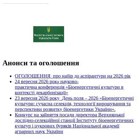
_________________________
Анонси та оголошення
ОГОЛОШЕННЯ про набір до аспірантури на 2026 рік
24 вересня 2026 рок
науково-
у
практична конференція «Біоенергетичні культури в
контексті декарбонізації»
23 вересня 2026 року
День поля – 2026 «Біоенергетичні
культури: сучасна селекція, технології вирощування та
перспективи розвитку біоенергетики України».
Конкурс на зайняття посади директора Верхняцької
дослідно-селекційної станції Інституту біоенергетичних
культур і цукрових буряків Національної академії
аграрних наук України