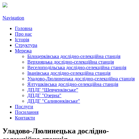
Navigation
Головна
Про нас
Історія
Структура
Мережа
Білоцерківська дослідно-селекційна станція
Верхняцька дослідно-селекційна станція
Веселоподільська дослідно-селекційна станція
Іванівська дослідно-селекційна станція
Уладово-Люлинецькa дослідно-селекційна станція
Ялтушківськa дослідно-селекційна станція
ДПДГ “Шевченківське”
ДПДГ "Озерна"
ДПДГ "Саливонківське"
Послуги
Посилання
Контакти
Уладово-Люлинецькa дослідно-