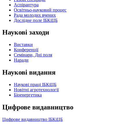
Аспірантура
Освітньо-науковий процес
Рада молодих вчених
Дослідне поле ІБКіЦБ
Наукові заходи
Виставки
Конференції
Семінари, Дні поля
Наради
Наукові видання
Наукові праці ІБКіЦБ
Новітні агротехнології
Бiоенергетика
Цифрове видавництво
Цифрове видавництво ІБКіЦБ