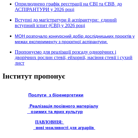
Оприлюднено графік реєстрації на ЄВІ та ЄВВ до
АСПІРАНТУРИ у 2026 році
Вступні до магістратури й аспірантури: єдиний
вступний іспит (ЄВІ) у 2026 році
МОН розпочало конкурсний добір дослідницьких проєктів у
межах експерименту з проєктної аспірантури.
Пропонуємо для реалізації розсаду однорічних і
дворічних рослин стевії, ейхорнії, насіння стевії і сухий
лист
Інститут пропонує
Послуги з біоенергетики
Реалізація посівного матеріалу
озимих та ярих культур
ПАВЛОВНІЯ:
нові можливості для аграріїв