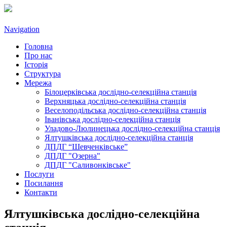
Navigation
Головна
Про нас
Історія
Структура
Мережа
Білоцерківська дослідно-селекційна станція
Верхняцька дослідно-селекційна станція
Веселоподільська дослідно-селекційна станція
Іванівська дослідно-селекційна станція
Уладово-Люлинецькa дослідно-селекційна станція
Ялтушківськa дослідно-селекційна станція
ДПДГ “Шевченківське”
ДПДГ "Озерна"
ДПДГ "Саливонківське"
Послуги
Посилання
Контакти
Ялтушківськa дослідно-селекційна