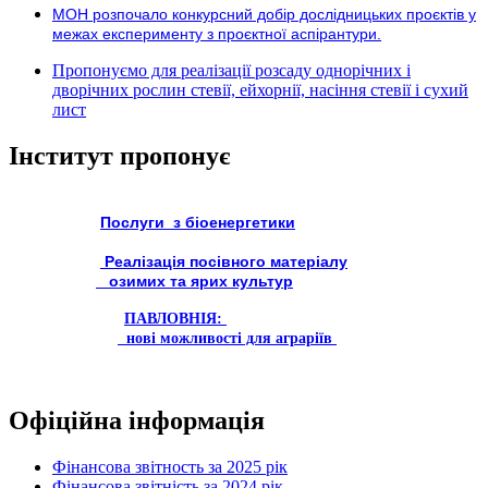
МОН розпочало конкурсний добір дослідницьких проєктів у
межах експерименту з проєктної аспірантури.
Пропонуємо для реалізації розсаду однорічних і
дворічних рослин стевії, ейхорнії, насіння стевії і сухий
лист
Інститут пропонує
Послуги з біоенергетики
Реалізація посівного матеріалу
озимих та ярих культур
ПАВЛОВНІЯ:
нові можливості для аграріїв
Офіційна інформація
Фінансова звітность за 2025 рік
Фінансова звітність за 2024 рік