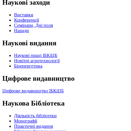
Наукові заходи
Виставки
Конференції
Семінари, Дні поля
Наради
Наукові видання
Наукові праці ІБКіЦБ
Новітні агротехнології
Бiоенергетика
Цифрове видавництво
Цифрове видавництво ІБКіЦБ
Наукова Бібліотека
Діяльність бібліотеки
Монографії
Практичні видання