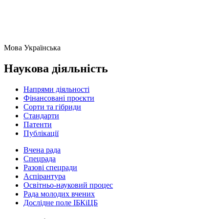
Мова
Українська
Наукова діяльність
Напрями діяльності
Фінансовані проєкти
Сорти та гібриди
Стандарти
Патенти
Публікації
Вчена рада
Спецрада
Разові спецради
Аспірантура
Освітньо-науковий процес
Рада молодих вчених
Дослідне поле ІБКіЦБ