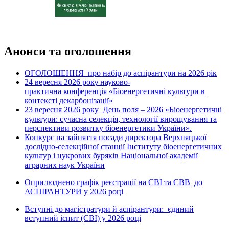
Анонси та оголошення
ОГОЛОШЕННЯ про набір до аспірантури на 2026 рік
24 вересня 2026 рок
науково-
у
практична конференція «Біоенергетичні культури в
контексті декарбонізації»
23 вересня 2026 року
День поля – 2026 «Біоенергетичні
культури: сучасна селекція, технології вирощування та
перспективи розвитку біоенергетики України».
Конкурс на зайняття посади директора Верхняцької
дослідно-селекційної станції Інституту біоенергетичних
культур і цукрових буряків Національної академії
аграрних наук України
Оприлюднено графік реєстрації на ЄВІ та ЄВВ до
АСПІРАНТУРИ у 2026 році
Вступні до магістратури й аспірантури: єдиний
вступний іспит (ЄВІ) у 2026 році