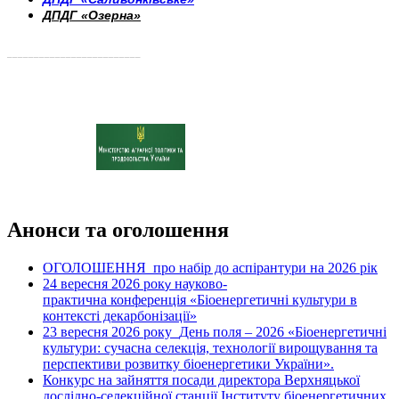
ДПДГ «Озерна»
_________________________
Анонси та оголошення
ОГОЛОШЕННЯ про набір до аспірантури на 2026 рік
24 вересня 2026 рок
науково-
у
практична конференція «Біоенергетичні культури в
контексті декарбонізації»
23 вересня 2026 року
День поля – 2026 «Біоенергетичні
культури: сучасна селекція, технології вирощування та
перспективи розвитку біоенергетики України».
Конкурс на зайняття посади директора Верхняцької
дослідно-селекційної станції Інституту біоенергетичних