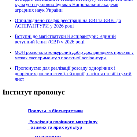
культур і цукрових буряків Національної академії
аграрних наук України
Оприлюднено графік реєстрації на ЄВІ та ЄВВ до
АСПІРАНТУРИ у 2026 році
Вступні до магістратури й аспірантури: єдиний
вступний іспит (ЄВІ) у 2026 році
МОН розпочало конкурсний добір дослідницьких проєктів у
межах експерименту з проєктної аспірантури.
Пропонуємо для реалізації розсаду однорічних і
дворічних рослин стевії, ейхорнії, насіння стевії і сухий
лист
Інститут пропонує
Послуги з біоенергетики
Реалізація посівного матеріалу
озимих та ярих культур