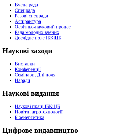
Вчена рада
Спецрада
Разові спецради
Аспірантура
Освітньо-науковий процес
Рада молодих вчених
Дослідне поле ІБКіЦБ
Наукові заходи
Виставки
Конференції
Семінари, Дні поля
Наради
Наукові видання
Наукові праці ІБКіЦБ
Новітні агротехнології
Бiоенергетика
Цифрове видавництво