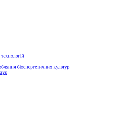
 технологій
робляння біоенергетичних культур
ьтур