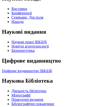
Виставки
Конференції
Семінари, Дні поля
Наради
Наукові видання
Наукові праці ІБКіЦБ
Новітні агротехнології
Бiоенергетика
Цифрове видавництво
Цифрове видавництво ІБКіЦБ
Наукова Бібліотека
Діяльність бібліотеки
Монографії
Практичні видання
Бібліографічні покажчики