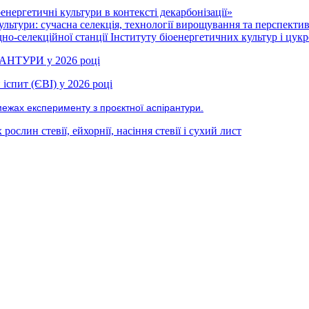
нергетичні культури в контексті декарбонізації»
ультури: сучасна селекція, технології вирощування та перспекти
но-селекційної станції Інституту біоенергетичних культур і цукр
РАНТУРИ у 2026 році
іспит (ЄВІ) у 2026 році
межах експерименту з проєктної аспірантури.
ослин стевії, ейхорнії, насіння стевії і сухий лист