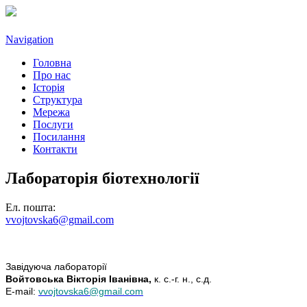
Navigation
Головна
Про нас
Історія
Структура
Мережа
Послуги
Посилання
Контакти
Лабораторія біотехнології
Ел. пошта:
vvojtovska6@gmail.com
Завідуюча лабораторії
Войтовська Вікторія Іванівна,
к. с.-г. н., с.д.
E-mail:
vvojtovska6@gmail.com