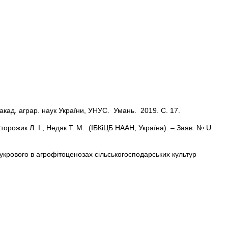
 акад. аграр. наук України, УНУС. Умань. 2019. С. 17.
орожик Л. І., Недяк Т. М. (ІБКіЦБ НААН, Україна). – Заяв. № U
цукрового в агрофітоценозах сільськогосподарських культур