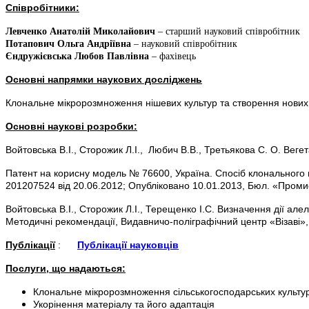
Співробітники:
Левченко Анатолій Миколайович
– старший науковий співробітник
Потапович Ольга Андріївна
– науковий співробітник
Єндружієвська Любов Павлівна
– фахівець
Основні напрямки наукових досліджень
Клональне мікророзмноження нішевих культур та створення нових 
Основні наукові розробки:
Войтовська В.І., Сторожик Л.І., Любич В.В., Третьякова С. О. Веге
Патент на корисну модель № 76600, Україна. Спосіб клонального мі
201207524 від 20.06.2012; Опубліковано 10.01.2013, Бюл. «Проми
Войтовська В.І., Сторожик Л.І., Терещенко І.С. Визначення дії а
Методичні рекомендації, Видавничо-поліграфічний центр «Візаві»,
Публікації
:
Публікації науковців
Послуги, що надаються:
Клональне мікророзмноження сільськогосподарських культур в 
Укорінення матеріалу та його адаптація