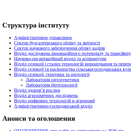
Структура інституту
Адміністративне управління
Сектор бухгалтерського обліку та звітності
Сектор наукового забезпечення обліку кадрів
Відділ досліджень інноваційного потенціалу та трансферу
Науково-організаційний відділ та аспірантури
Відділ селекції і сталих технологій вирощування та пере
Відділ селекції та насінництва сільськогосподарських кул
Відділ селекції, генетики та цитології
Лабораторія цитогенетики
Лабораторія біотехнології
Відділ здоров’я рослин
Відділ агрохімічних досліджень
Відділ цифрових технологій в агрономії
Адміністративно-господарський відділ
Анонси та оголошення
ОГОЛОШЕННЯ про набір до аспірантури на 2026 рік