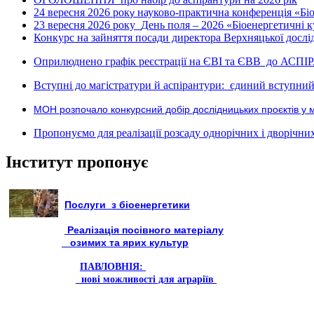
24 вересня 2026 рок
науково-практична конференція «Біое
у
23 вересня 2026 року
День поля – 2026 «Біоенергетичні к
Конкурс на зайняття посади директора Верхняцької дослід
Оприлюднено графік реєстрації на ЄВІ та ЄВВ до АСПІ
Вступні до магістратури й аспірантури: єдиний вступний 
МОН розпочало конкурсний добір дослідницьких проєктів у 
Пропонуємо для реалізації розсаду однорічних і дворічних р
Інститут пропонує
Послуги з біоенергетики
Реалізація посівного матеріалу
озимих та ярих культур
ПАВЛОВНІЯ:
нові можливості для аграріїв