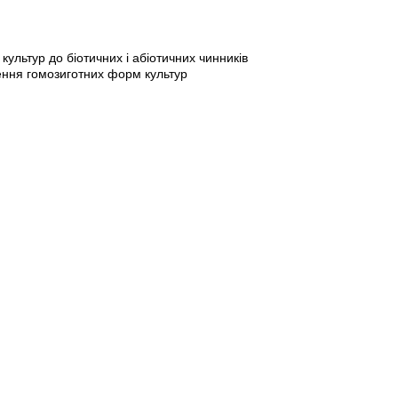
ультур до біотичних і абіотичних чинників
рення гомозиготних форм культур