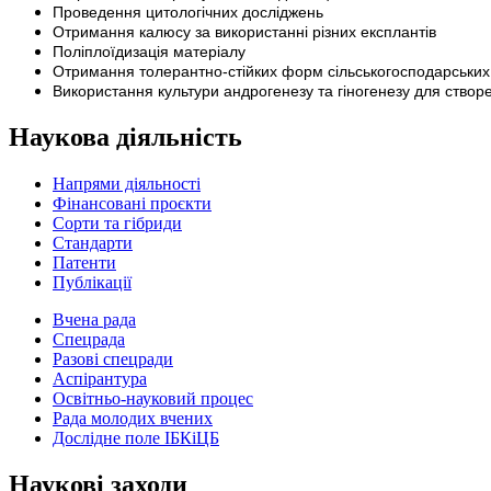
Проведення цитологічних досліджень
Отримання калюсу за використанні різних експлантів
Поліплоїдизація матеріалу
Отримання толерантно-стійких форм сільськогосподарських к
Використання культури андрогенезу та гіногенезу для ство
Наукова діяльність
Напрями діяльності
Фінансовані проєкти
Сорти та гібриди
Стандарти
Патенти
Публікації
Вчена рада
Спецрада
Разові спецради
Аспірантура
Освітньо-науковий процес
Рада молодих вчених
Дослідне поле ІБКіЦБ
Наукові заходи