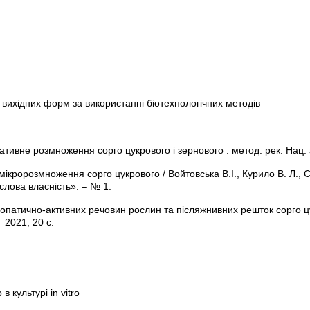
вихідних форм за використанні біотехнологічних методів
тативне розмноження сорго цукрового і зернового : метод. рек. Нац.
кророзмноження сорго цукрового / Войтовська В.І., Курило В. Л., Ст
слова власність». – № 1.
лелопатично-активних речовин рослин та післяжнивних решток сорго 
 2021, 20 с.
культурі in vitro