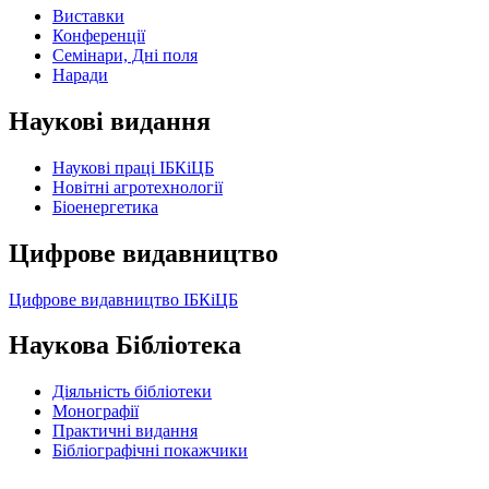
Виставки
Конференції
Семінари, Дні поля
Наради
Наукові видання
Наукові праці ІБКіЦБ
Новітні агротехнології
Бiоенергетика
Цифрове видавництво
Цифрове видавництво ІБКіЦБ
Наукова Бібліотека
Діяльність бібліотеки
Монографії
Практичні видання
Бібліографічні покажчики