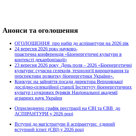
Анонси та оголошення
ОГОЛОШЕННЯ про набір до аспірантури на 2026 рік
24 вересня 2026 рок
науково-
у
практична конференція «Біоенергетичні культури в
контексті декарбонізації»
23 вересня 2026 року
День поля – 2026 «Біоенергетичні
культури: сучасна селекція, технології вирощування та
перспективи розвитку біоенергетики України».
Конкурс на зайняття посади директора Верхняцької
дослідно-селекційної станції Інституту біоенергетичних
культур і цукрових буряків Національної академії
аграрних наук України
Оприлюднено графік реєстрації на ЄВІ та ЄВВ до
АСПІРАНТУРИ у 2026 році
Вступні до магістратури й аспірантури: єдиний
вступний іспит (ЄВІ) у 2026 році