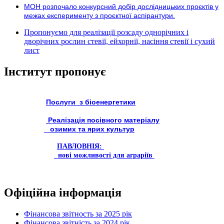
МОН розпочало конкурсний добір дослідницьких проєктів у
межах експерименту з проєктної аспірантури.
Пропонуємо для реалізації розсаду однорічних і
дворічних рослин стевії, ейхорнії, насіння стевії і сухий
лист
Інститут пропонує
Послуги з біоенергетики
Реалізація посівного матеріалу
озимих та ярих культур
ПАВЛОВНІЯ:
нові можливості для аграріїв
Офіційна інформація
Фінансова звітность за 2025 рік
Фінансова звітність за 2024 рік