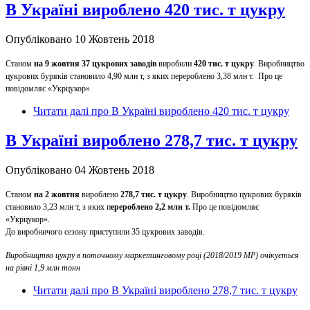
В Україні вироблено 420 тис. т цукру
Опубліковано 10 Жовтень 2018
Станом
на 9 жовтня 37 цукрових заводів
виробили
420
тис. т цукру
. Виробництво
цукрових буряків становило 4,90 млн т, з яких перероблено 3,38 млн т. Про це
повідомляє «Укрцукор».
Читати далі
про В Україні вироблено 420 тис. т цукру
В Україні вироблено 278,7 тис. т цукру
Опубліковано 04 Жовтень 2018
Станом
на 2 жовтня
вироблено
278,7 тис. т цукру
. Виробництво цукрових буряків
становило 3,23 млн т, з яких п
ерероблено 2,2 млн т
.
Про це повідомляє
«Укрцукор».
До виробничого сезону приступили 35 цукрових заводів.
Виробництво цукру в поточному маркетинговому році (2018/2019 МР) очікується
на рівні 1,9 млн тонн
Читати далі
про В Україні вироблено 278,7 тис. т цукру