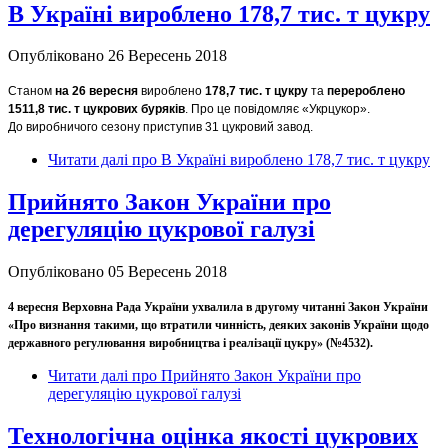
В Україні вироблено 178,7 тис. т цукру
Опубліковано 26 Вересень 2018
Станом
на 26 вересня
вироблено
178,7 тис. т цукру
та
перероблено
1511,8 тис. т цукрових буряків
. Про це повідомляє «Укрцукор».
До виробничого сезону приступив 31 цукровий завод.
Читати далі
про В Україні вироблено 178,7 тис. т цукру
Прийнято Закон України про
дерегуляцію цукрової галузі
Опубліковано 05 Вересень 2018
4 вересня Верховна Рада України ухвалила в другому читанні Закон України
«Про визнання такими, що втратили чинність, деяких законів України щодо
державного регулювання виробництва і реалізації цукру» (№4532).
Читати далі
про Прийнято Закон України про
дерегуляцію цукрової галузі
Технологічна оцінка якості цукрових