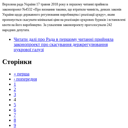
Верховна рада України 17 травня 2018 року в першому читанні прийняла
законопроект №4532 «Про визнання такими, що втратили чинність, деяких законів
України щодо державного регулювання виробництва і реалізації цукру», яким
пропонується скасувати мінімальні ціни на реалізацію цукрових буряків і встановлені
квоти на його виробництво. За ухвалення законопроекту проголосували 242
народних депутата.
Читати далі
про Рада в першому читанні прийняла
законопроект про скасування держрегулювання
цукрової галузі
Сторінки
« перша
‹ попередня
1
2
3
4
5
6
7
8
9