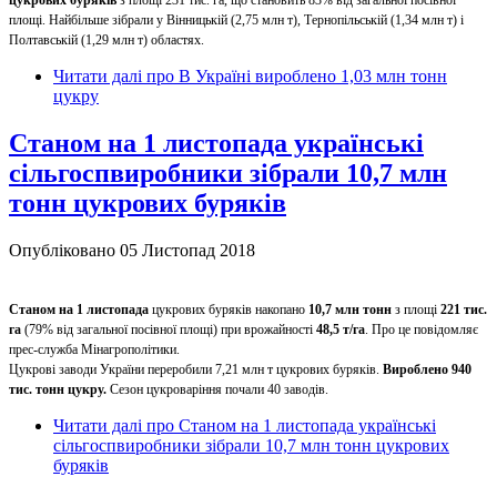
цукрових буряків
з площі 231 тис. га, що становить 83% від загальної посівної
площі. Найбільше зібрали у Вінницькій (2,75 млн т), Тернопільській (1,34 млн т) і
Полтавській (1,29 млн т) областях.
Читати далі
про В Україні вироблено 1,03 млн тонн
цукру
Станом на 1 листопада українські
сільгоспвиробники зібрали 10,7 млн
тонн цукрових буряків
Опубліковано 05 Листопад 2018
Станом на 1 листопада
цукрових буряків накопано
10,7 млн тонн
з площі
221 тис.
га
(79% від загальної посівної площі) при врожайності
48,5 т/га
. Про це повідомляє
прес-служба Мінагрополітики.
Цукрові заводи України переробили 7,21 млн т цукрових буряків.
Вироблено 940
тис. тонн цукру.
Сезон цукроваріння почали 40 заводів.
Читати далі
про Станом на 1 листопада українські
сільгоспвиробники зібрали 10,7 млн тонн цукрових
буряків