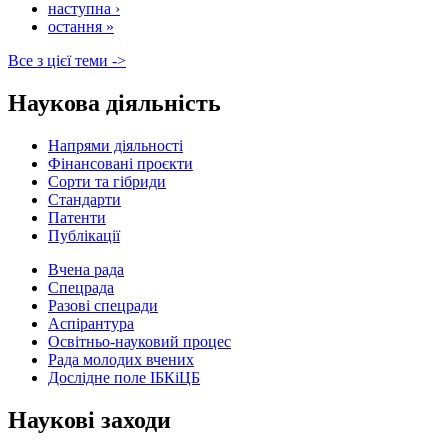
наступна ›
остання »
Все з цієї теми ->
Наукова діяльність
Напрями діяльності
Фінансовані проєкти
Сорти та гібриди
Стандарти
Патенти
Публікації
Вчена рада
Спецрада
Разові спецради
Аспірантура
Освітньо-науковий процес
Рада молодих вчених
Дослідне поле ІБКіЦБ
Наукові заходи