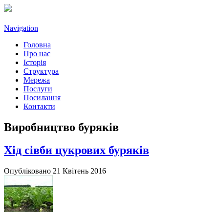
Navigation
Головна
Про нас
Історія
Структура
Мережа
Послуги
Посилання
Контакти
Виробництво буряків
Хід сівби цукрових буряків
Опубліковано 21 Квітень 2016