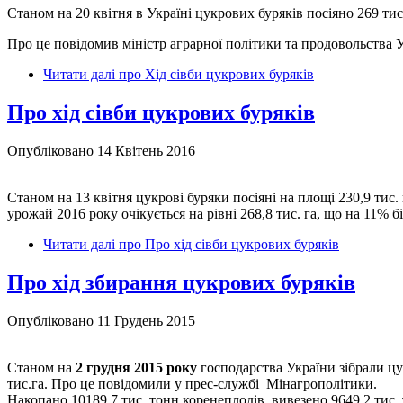
Станом на 20 квітня в Україні цукрових буряків посіяно 269 тис.
Про це повідомив міністр аграрної політики та продовольства 
Читати далі
про Хід сівби цукрових буряків
Про хід сівби цукрових буряків
Опубліковано 14 Квітень 2016
Станом на 13 квітня цукрові буряки посіяні на площі 230,9 тис.
урожай 2016 року очікується на рівні 268,8 тис. га, що на 11% 
Читати далі
про Про хід сівби цукрових буряків
Про хід збирання цукрових буряків
Опубліковано 11 Грудень 2015
Станом на
2 грудня 2015 року
господарства України зібрали цу
тис.га. Про це повідомили у прес-службі Мінагрополітики.
Накопано 10189,7 тис. тонн коренеплодів, вивезено 9649,2 тис. 