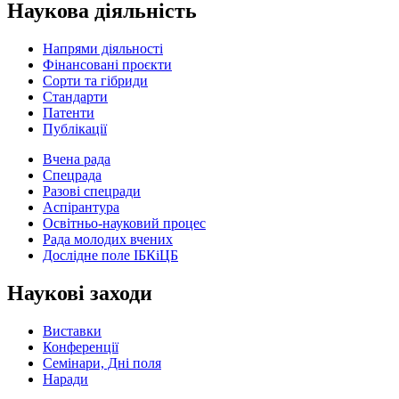
Наукова діяльність
Напрями діяльності
Фінансовані проєкти
Сорти та гібриди
Стандарти
Патенти
Публікації
Вчена рада
Спецрада
Разові спецради
Аспірантура
Освітньо-науковий процес
Рада молодих вчених
Дослідне поле ІБКіЦБ
Наукові заходи
Виставки
Конференції
Семінари, Дні поля
Наради