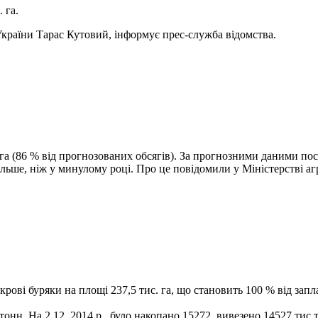
 га.
України Тарас Кутовий, інформує прес-служба відомства.
 га (86 % від прогнозованих обсягів). За прогнозними даними пос
більше, ніж у минулому році. Про це повідомили у Міністерстві а
крові буряки на площі 237,5 тис. га, що становить 100 % від зап
тонн. На 2.12. 2014 р. було накопано 15272, вивезено 14527 тис.