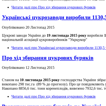
Читати далі
про Про хід збирання цукрових буряків
Українські цукрозаводи виробили 1130,5
Опубліковано 20 Листопад 2015
Цукрові заводи України до
19 листопада 2015 року
виробили
1
національній асоціації цукровиробників "Укрцукор"
Читати далі
про Українські цукрозаводи виробили 1130,5 
Про хід збирання цукрових буряків
Опубліковано 12 Листопад 2015
Станом на
10 листопада 2015 року
господарства України зібрал
викопано 298 тис.га (89 % до прогнозу). Про це повідомляють
Накопано 8856,6 тис. тонн коренеплодів, вивезено 7932,6 тис. т
Читати далі
про Про хід збирання цукрових буряків