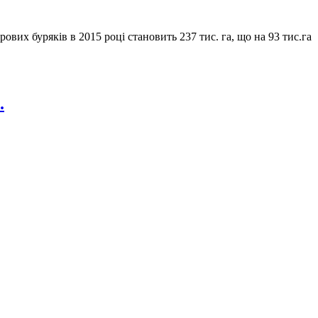
ових буряків в 2015 році становить 237 тис. га, що на 93 тис.га
.