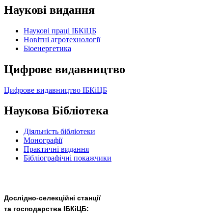
Наукові видання
Наукові праці ІБКіЦБ
Новітні агротехнології
Бiоенергетика
Цифрове видавництво
Цифрове видавництво ІБКіЦБ
Наукова Бібліотека
Діяльність бібліотеки
Монографії
Практичні видання
Бібліографічні покажчики
Дослідно-селекційні станції
та господарства ІБКіЦБ: