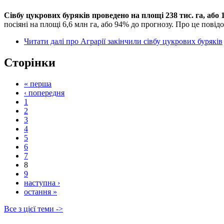
Сівбу цукрових буряків проведено на площі 238 тис. га, або 1
посіяні на площі 6,6 млн га, або 94% до прогнозу. Про це пові
Читати далі
про Аграрії закінчили сівбу цукрових буряків
Сторінки
« перша
‹ попередня
1
2
3
4
5
6
7
8
9
наступна ›
остання »
Все з цієї теми ->