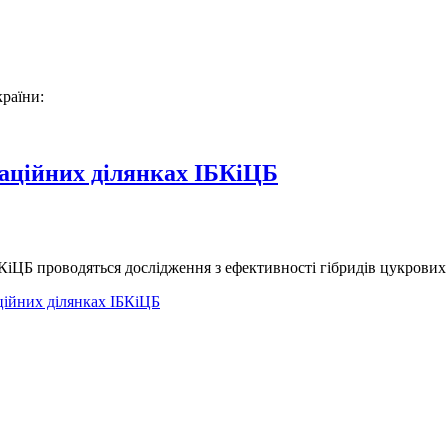
країни:
раційних ділянках ІБКіЦБ
іЦБ проводяться дослідження з ефективності гібридів цукрових 
ційних ділянках ІБКіЦБ