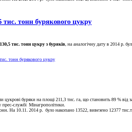
 тис. тонн бурякового цукру
130,5 тис. тонн цукру з буряків
, на аналогічну дату в 2014 р. б
тис. тонн бурякового цукру
и цукрові буряки на площі 211,3 тис. га, що становить 89 % від з
 у прес-службі Мінагрополітики.
онн. На 10.11. 2014 р. було накопано 13522, вивезено 12377 тис.