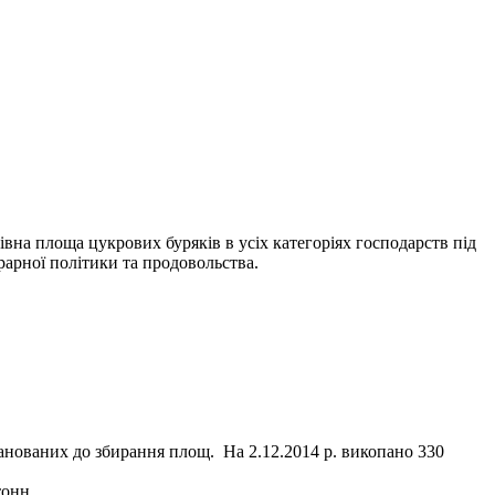
івна площа цукрових буряків в усіх категоріях господарств під
грарної політики та продовольства.
ланованих до збирання площ. На 2.12.2014 р. викопано 330
тонн.