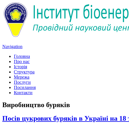
Navigation
Головна
Про нас
Історія
Структура
Мережа
Послуги
Посилання
Контакти
Виробництво буряків
Посів цукрових буряків в Україні на 18