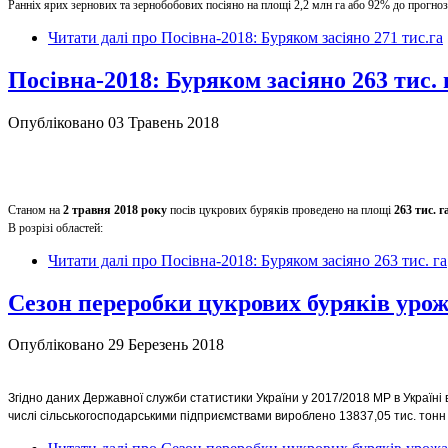
Ранніх ярих зернових та зернобобових посіяно на площі 2,2 млн га або 92% до прогноз
Читати далі
про Посівна-2018: Буряком засіяно 271 тис.га
Посівна-2018: Буряком засіяно 263 тис. 
Опубліковано 03 Травень 2018
Станом на
2 травня 2018 року
посів цукрових буряків проведено на площі
263 тис. г
В розрізі областей:
Читати далі
про Посівна-2018: Буряком засіяно 263 тис. га
Сезон переробки цукрових буряків уро
Опубліковано 29 Березень 2018
Згідно даних Державної служби статистики України у 2017/2018 МР в Україні 
числі сільськогосподарськими підприємствами вироблено 13837,05 тис. тонн т