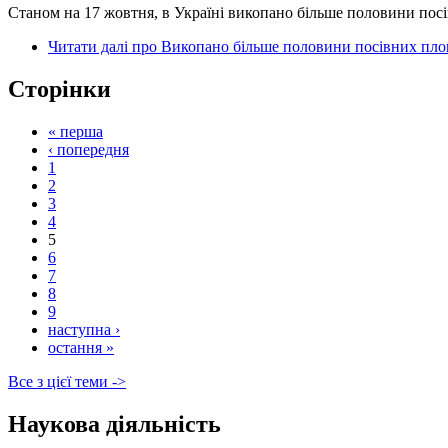
Станом на 17 жовтня, в Україні викопано більше половини посі
Читати далі
про Викопано більше половини посівних пло
Сторінки
« перша
‹ попередня
1
2
3
4
5
6
7
8
9
наступна ›
остання »
Все з цієї теми ->
Наукова діяльність