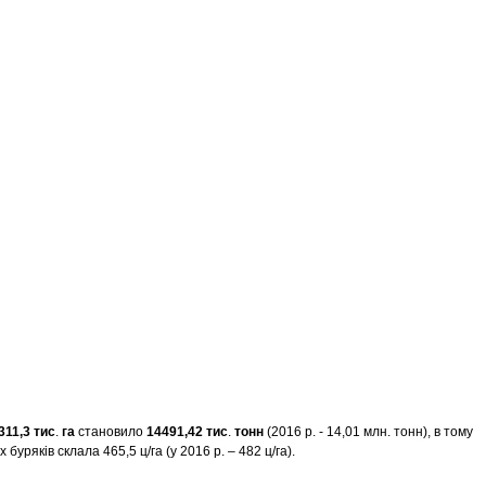
311,3
тис
.
га
становило
14491,42
тис
.
тонн
(2016 р. - 14,01 млн. тонн), в тому
ряків склала 465,5 ц/га (у 2016 р. – 482 ц/га).