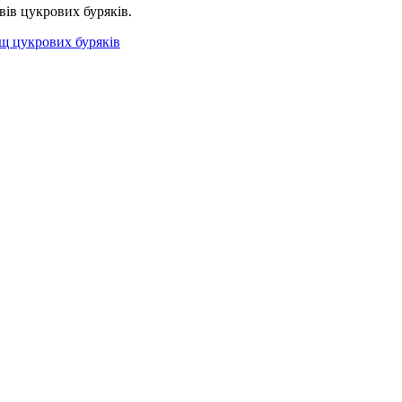
вів цукрових буряків.
щ цукрових буряків