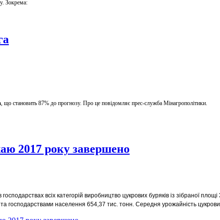
у. Зокрема:
га
а
, що становить 87% до прогнозу. Про це повідомляє прес-служба Мінагрополітики.
жаю 2017 року завершено
в господарствах всіх категорій виробництво цукрових буряків із зібраної площі
а господарствами населення 654,37 тис. тонн. Середня урожайність цукрових бу