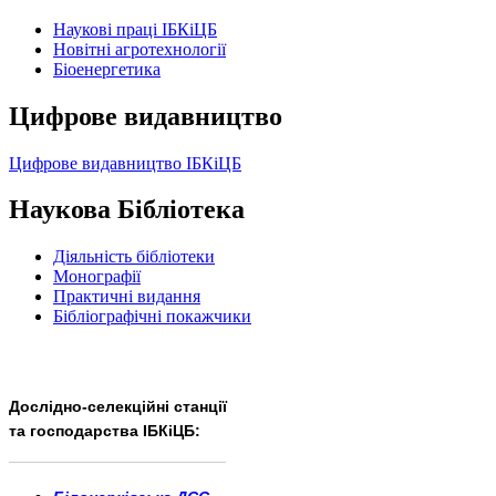
Наукові праці ІБКіЦБ
Новітні агротехнології
Бiоенергетика
Цифрове видавництво
Цифрове видавництво ІБКіЦБ
Наукова Бібліотека
Діяльність бібліотеки
Монографії
Практичні видання
Бібліографічні покажчики
Дослідно-селекційні станції
та господарства ІБКіЦБ:
______________________
___________________________