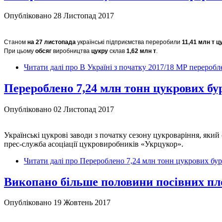
Опубліковано 28 Листопад 2017
Станом
на 27 листопада
українські підприємства переробили
11,41 млн т ц
При цьому
обсяг
виробництва
цукру
склав
1,62 млн т
.
Читати далі
про В Україні з початку 2017/18 МР переробле
Перероблено 7,24 млн тонн цукрових бур
Опубліковано 02 Листопад 2017
Українські цукрові заводи з початку сезону цукроваріння, який
прес-служба асоціації цукровиробників «Укрцукор».
Читати далі
про Перероблено 7,24 млн тонн цукрових буря
Викопано більше половини посівних пл
Опубліковано 19 Жовтень 2017