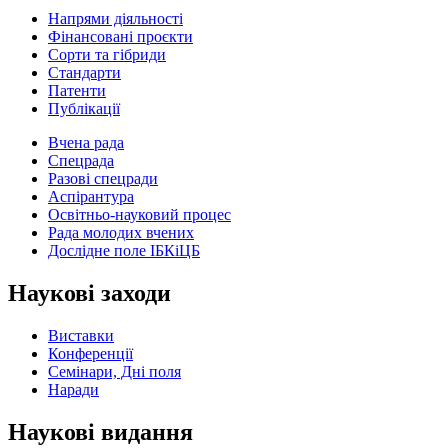
Напрями діяльності
Фінансовані проєкти
Сорти та гібриди
Стандарти
Патенти
Публікації
Вчена рада
Спецрада
Разові спецради
Аспірантура
Освітньо-науковий процес
Рада молодих вчених
Дослідне поле ІБКіЦБ
Наукові заходи
Виставки
Конференції
Семінари, Дні поля
Наради
Наукові видання