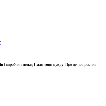
у
ів
і виробили
понад 1 млн тонн цукру
. Про це повідомила