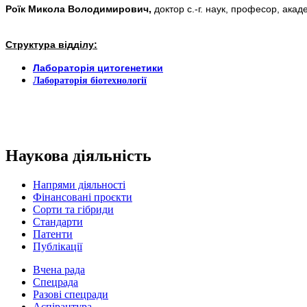
Роїк Микола Володимирович,
доктор с.-г. наук, професор, ака
Структура відділу:
Лабораторія цитогенетики
Лабораторія біотехнології
Наукова діяльність
Напрями діяльності
Фінансовані проєкти
Сорти та гібриди
Стандарти
Патенти
Публікації
Вчена рада
Спецрада
Разові спецради
Аспірантура