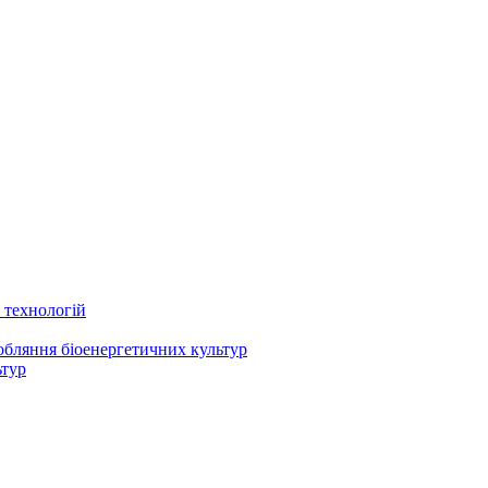
 технологій
робляння біоенергетичних культур
ьтур