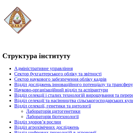
Структура інституту
Адміністративне управління
Сектор бухгалтерського обліку та звітності
Сектор наукового забезпечення обліку кадрів
Відділ досліджень інноваційного потенціалу та трансферу
Науково-організаційний відділ та аспірантури
Відділ селекції і сталих технологій вирощування та пере
Відділ селекції та насінництва сільськогосподарських кул
Відділ селекції, генетики та цитології
Лабораторія цитогенетики
Лабораторія біотехнології
Відділ здоров’я рослин
Відділ агрохімічних досліджень
Відділ цифрових технологій в агрономії