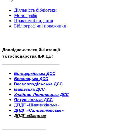
Діяльність бібліотеки
Монографії
Практичні видання
Бібліографічні покажчики
Дослідно-селекційні станції
та господарства ІБКіЦБ:
______________________
___________________________
Білоцерківська ДСС
Верхняцька ДСС
Веселоподільська ДСС
Іванівська ДСС
Уладово-Люлинецька ДСС
Ялтушківська ДСС
ДПДГ «Шевченківське»
ДПДГ «Саливонківське»
ДПДГ «Озерна»
_________________________