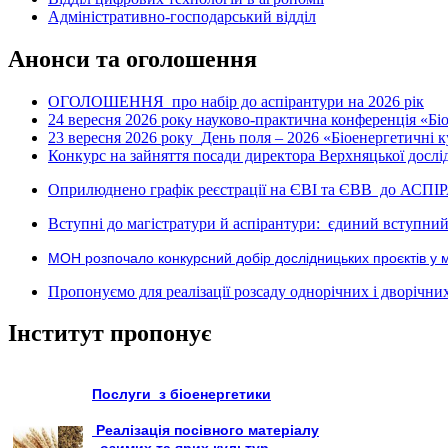
Адміністративно-господарський відділ
Анонси та оголошення
ОГОЛОШЕННЯ про набір до аспірантури на 2026 рік
24 вересня 2026 рок
науково-практична конференція «Біое
у
23 вересня 2026 року
День поля – 2026 «Біоенергетичні к
Конкурс на зайняття посади директора Верхняцької дослід
Оприлюднено графік реєстрації на ЄВІ та ЄВВ до АСПІ
Вступні до магістратури й аспірантури: єдиний вступний 
МОН розпочало конкурсний добір дослідницьких проєктів у 
Пропонуємо для реалізації розсаду однорічних і дворічних р
Інститут пропонує
Послуги з біоенергетики
Реалізація посівного матеріалу