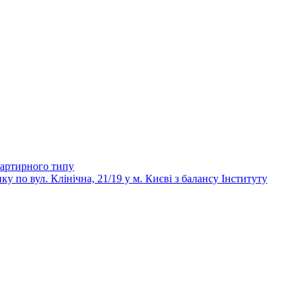
вартирного типу
 вул. Клінічна, 21/19 у м. Києві з балансу Інституту