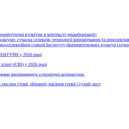
нергетичні культури в контексті декарбонізації»
ультури: сучасна селекція, технології вирощування та перспекти
но-селекційної станції Інституту біоенергетичних культур і цукр
РАНТУРИ у 2026 році
іспит (ЄВІ) у 2026 році
межах експерименту з проєктної аспірантури.
ослин стевії, ейхорнії, насіння стевії і сухий лист