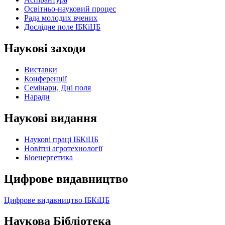
Освітньо-науковий процес
Рада молодих вчених
Дослідне поле ІБКіЦБ
Наукові заходи
Виставки
Конференції
Семінари, Дні поля
Наради
Наукові видання
Наукові праці ІБКіЦБ
Новітні агротехнології
Бiоенергетика
Цифрове видавництво
Цифрове видавництво ІБКіЦБ
Наукова Бібліотека