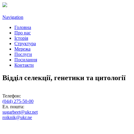
Navigation
Головна
Про нас
Історія
Структура
Мережа
Послуги
Посилання
Контакти
Відділ селекції, генетики та цитології
Телефон:
(044) 275-50-00
Ел. пошта:
sugarbeet@ukr.net
roiknik@ukr.ne