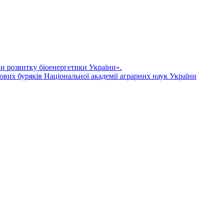
ви розвитку біоенергетики України».
ових буряків Національної академії аграрних наук України